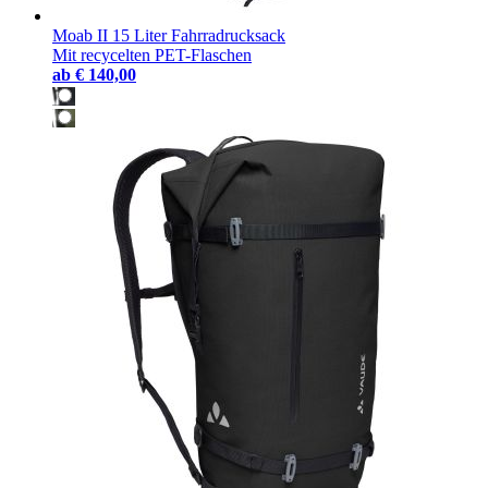
Moab II 15 Liter Fahrradrucksack
Mit recycelten PET-Flaschen
ab
€ 140,00