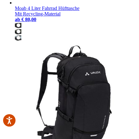
Moab 4 Liter Fahrrad Hüfttasche
Mit Recycling-Material
ab
€ 80,00