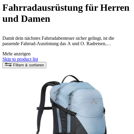
Fahrradausrüstung für Herren
und Damen
Damit dein nächstes Fahrradabenteuer sicher gelingt, ist die
passende Fahrrad-Ausrüstung das A und O. Radreisen,
Mountainbiken, Graveln oder City-Biken – die Liste der Aktivitäten
Mehr anzeigen
mit dem Rad ist lang. Bei VAUDE im Shop findest du nachhaltig
Skip to product list
und fair produzierte Fahrrad-Ausrüstung, von der Radtasche und
dem Radrucksack bis hin zu nützlichen Fahrrad Accessoires.
Filtern & sortieren