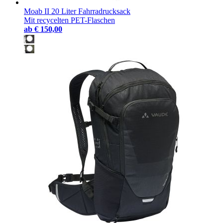
Moab II 20 Liter Fahrradrucksack
Mit recycelten PET-Flaschen
ab
€ 150,00