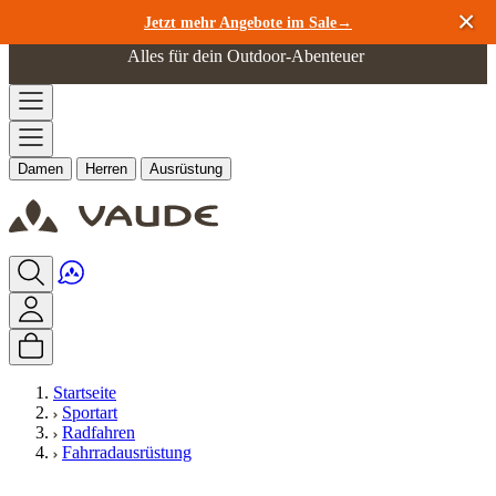
Zum Inhalt springen
Jetzt mehr Angebote im Sale→
Alles für dein Outdoor-Abenteuer
Damen
Herren
Ausrüstung
Startseite
Sportart
Radfahren
Fahrradausrüstung