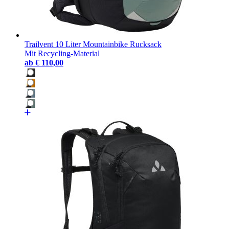
Trailvent 10 Liter Mountainbike Rucksack
Mit Recycling-Material
ab
€ 110,00