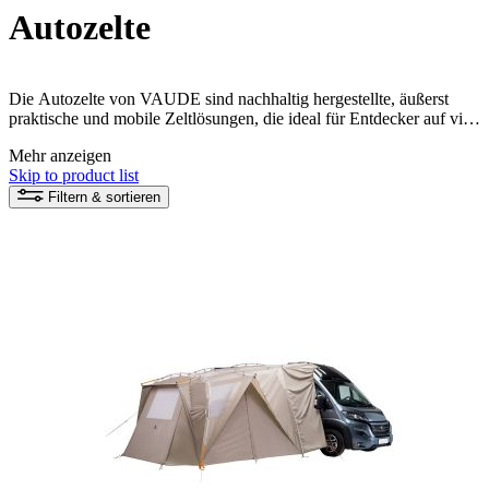
Autozelte
Die Autozelte von VAUDE sind nachhaltig hergestellte, äußerst
praktische und mobile Zeltlösungen, die ideal für Entdecker auf vier
Rädern und Carcamper sind. Mit einem Autozelt hast du eine
Mehr anzeigen
komfortable und bequeme Unterkunft immer griffbereit, wenn du
Skip to product list
auf der Straße unterwegs bist und das Abenteuer suchst.
Filtern & sortieren