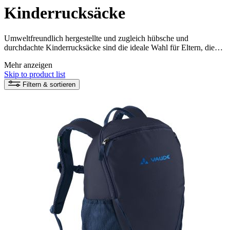
Kinderrucksäcke
Umweltfreundlich hergestellte und zugleich hübsche und
durchdachte Kinderrucksäcke sind die ideale Wahl für Eltern, die
ihre Kinder sowohl in Bezug auf Nachhaltigkeit als auch guter
Mehr anzeigen
Bewegungsfreiheit unterstützen möchten. Diese Rucksäcke für
Skip to product list
Kinder sind aus nachhaltigen Materialien hergestellt und bieten viele
praktische Funktionen wie gepolsterte Schultergurte und Taschen,
Filtern & sortieren
um den Bedürfnissen von Kindern gerecht zu werden.