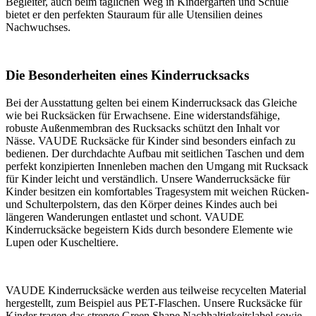
Begleiter, auch beim täglichen Weg in Kindergarten und Schule
bietet er den perfekten Stauraum für alle Utensilien deines
Nachwuchses.
Die Besonderheiten eines Kinderrucksacks
Bei der Ausstattung gelten bei einem Kinderrucksack das Gleiche
wie bei Rucksäcken für Erwachsene. Eine widerstandsfähige,
robuste Außenmembran des Rucksacks schützt den Inhalt vor
Nässe. VAUDE Rucksäcke für Kinder sind besonders einfach zu
bedienen. Der durchdachte Aufbau mit seitlichen Taschen und dem
perfekt konzipierten Innenleben machen den Umgang mit Rucksack
für Kinder leicht und verständlich. Unsere Wanderrucksäcke für
Kinder besitzen ein komfortables Tragesystem mit weichen Rücken-
und Schulterpolstern, das den Körper deines Kindes auch bei
längeren Wanderungen entlastet und schont. VAUDE
Kinderrucksäcke begeistern Kids durch besondere Elemente wie
Lupen oder Kuscheltiere.
VAUDE Kinderrucksäcke werden aus teilweise recycelten Material
hergestellt, zum Beispiel aus PET-Flaschen. Unsere Rucksäcke für
Kinder tragen das strenge Green Shape Nachhaltigkeitslabel sowie