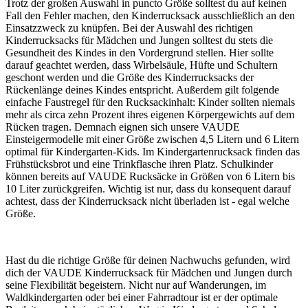
Trotz der großen Auswahl in puncto Größe solltest du auf keinen
Fall den Fehler machen, den Kinderrucksack ausschließlich an den
Einsatzzweck zu knüpfen. Bei der Auswahl des richtigen
Kinderrucksacks für Mädchen und Jungen solltest du stets die
Gesundheit des Kindes in den Vordergrund stellen. Hier sollte
darauf geachtet werden, dass Wirbelsäule, Hüfte und Schultern
geschont werden und die Größe des Kinderrucksacks der
Rückenlänge deines Kindes entspricht. Außerdem gilt folgende
einfache Faustregel für den Rucksackinhalt: Kinder sollten niemals
mehr als circa zehn Prozent ihres eigenen Körpergewichts auf dem
Rücken tragen. Demnach eignen sich unsere VAUDE
Einsteigermodelle mit einer Größe zwischen 4,5 Litern und 6 Litern
optimal für Kindergarten-Kids. Im Kindergartenrucksack finden das
Frühstücksbrot und eine Trinkflasche ihren Platz. Schulkinder
können bereits auf VAUDE Rucksäcke in Größen von 6 Litern bis
10 Liter zurückgreifen. Wichtig ist nur, dass du konsequent darauf
achtest, dass der Kinderrucksack nicht überladen ist - egal welche
Größe.
Hast du die richtige Größe für deinen Nachwuchs gefunden, wird
dich der VAUDE Kinderrucksack für Mädchen und Jungen durch
seine Flexibilität begeistern. Nicht nur auf Wanderungen, im
Waldkindergarten oder bei einer Fahrradtour ist er der optimale