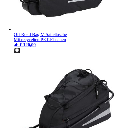
Off Road Bag M Satteltasche
Mit recycelten PET-Flaschen
ab
€ 120,00