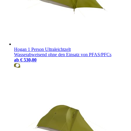
reisen, bei der wir mit wenig Ausrüstung weit kommen können.
Hogan 1 Person Ultraleichtzelt
Wasserabweisend ohne den Einsatz von PFAS/PFCs
ab
€ 530,00