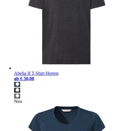
Abelia II T-Shirt Herren
ab
€ 50,00
Neu