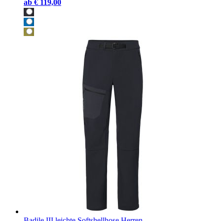
ab
€ 119,00
Badile III leichte Softshellhose Herren