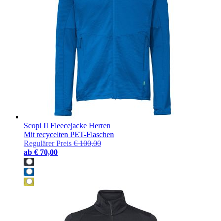
Scopi II Fleecejacke Herren
Mit recycelten PET-Flaschen
Regulärer Preis
€ 100,00
ab
€ 70,00