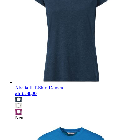
Abelia II T-Shirt Damen
ab
€ 50,00
Neu