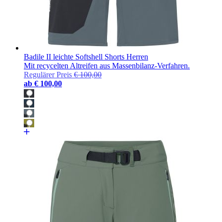
Badile II leichte Softshell Shorts Herren
Mit recycelten Altreifen aus Massenbilanz-Verfahren.
Regulärer Preis
€ 100,00
ab
€ 100,00