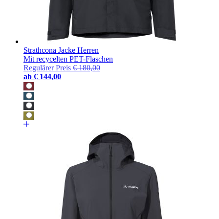
Strathcona Jacke Herren
Mit recycelten PET-Flaschen
Regulärer Preis
€ 180,00
ab
€ 144,00