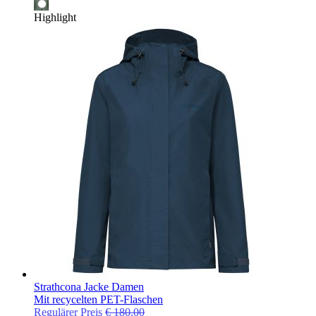
Highlight
Strathcona Jacke Damen
Mit recycelten PET-Flaschen
Regulärer Preis
€ 180,00