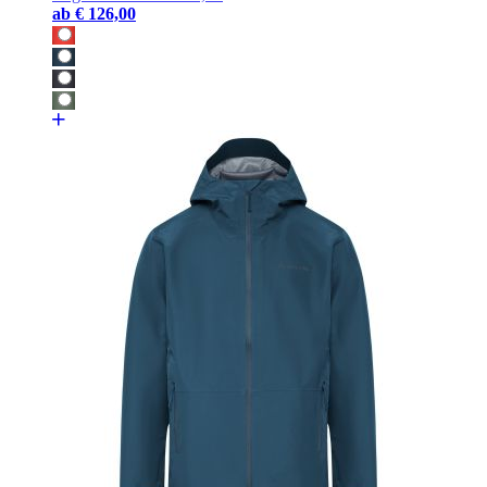
ab
€ 126,00