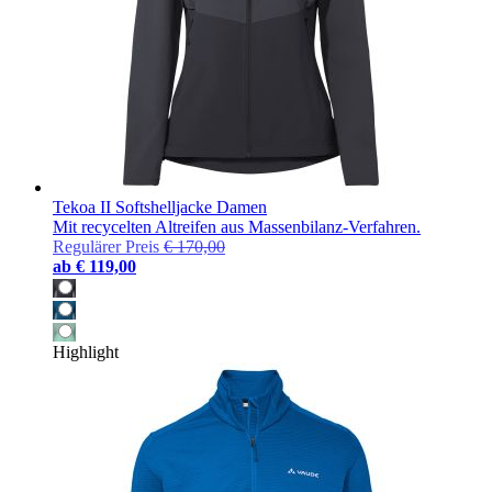
Tekoa II Softshelljacke Damen
Mit recycelten Altreifen aus Massenbilanz-Verfahren.
Regulärer Preis
€ 170,00
ab
€ 119,00
Highlight