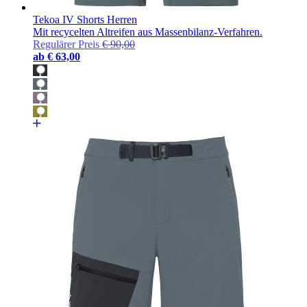
Tekoa IV Shorts Herren
Mit recycelten Altreifen aus Massenbilanz-Verfahren.
Regulärer Preis
€ 90,00
ab
€ 63,00