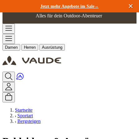
Zum Inhalt springen
Jetzt mehr Angebote im Sale→
Alles für dein Outdoor-Abenteuer
Damen
Herren
Ausrüstung
Startseite
Sportart
Bergsteigen