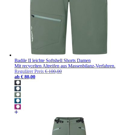
Badile II leichte Softshell Shorts Damen
Mit recycelten Altreifen aus Massenbilanz-Verfahren.
Regulärer Preis
€ 100,00
ab
€ 80,00