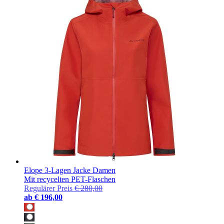
Elope 3-Lagen Jacke Damen
Mit recycelten PET-Flaschen
Regulärer Preis
€ 280,00
ab
€ 196,00