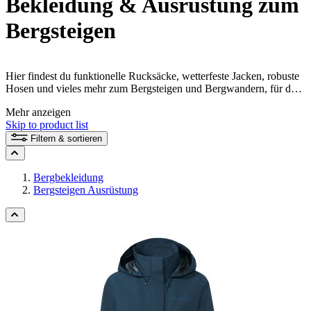
Bekleidung & Ausrüstung zum
Bergsteigen
Hier findest du funktionelle Rucksäcke, wetterfeste Jacken, robuste
Hosen und vieles mehr zum Bergsteigen und Bergwandern, für den
Klettersteig, den Zustieg und Speed Hiking. Umweltfreundlich und
Mehr anzeigen
fair hergerstellt, und technisch durchdacht – für besten Komfort auf
Skip to product list
deiner Bergtour.
Filtern & sortieren
Bergbekleidung
Bergsteigen Ausrüstung