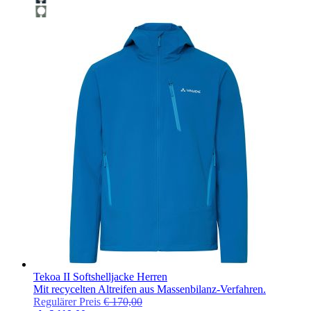
Tekoa II Softshelljacke Herren
Mit recycelten Altreifen aus Massenbilanz-Verfahren.
Regulärer Preis
€ 170,00