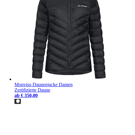
Monviso Daunenjacke Damen
Zertifizierte Daune
ab
€ 350,00