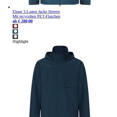
Elope 3-Lagen Jacke Herren
Mit recycelten PET-Flaschen
ab
€ 280,00
Highlight