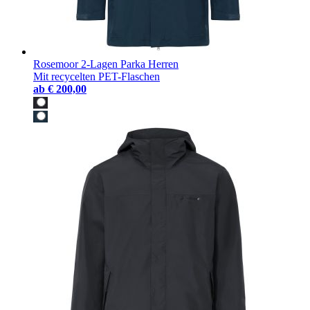
Rosemoor 2-Lagen Parka Herren
Mit recycelten PET-Flaschen
ab
€ 200,00