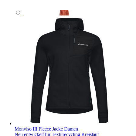
Monviso III Fleece Jacke Damen
Neu entwickelt für Textilrecycling Kreislauf