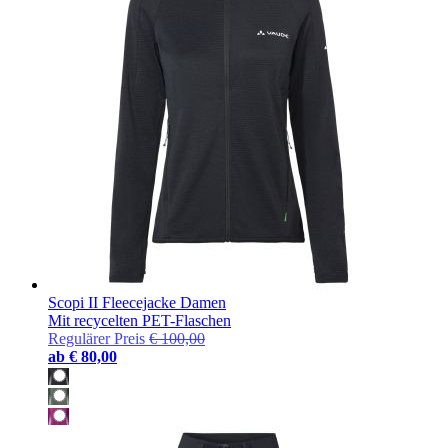
Scopi II Fleecejacke Damen
Mit recycelten PET-Flaschen
Regulärer Preis
€ 100,00
ab
€ 80,00