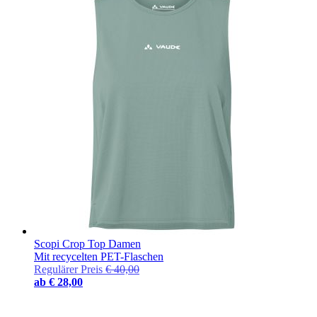
Scopi Crop Top Damen
Mit recycelten PET-Flaschen
Regulärer Preis
€ 40,00
ab
€ 28,00