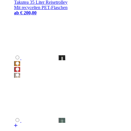
Takutea 35 Liter Reisetrolley
Mit recycelten PET-Flaschen
ab
€ 200,00