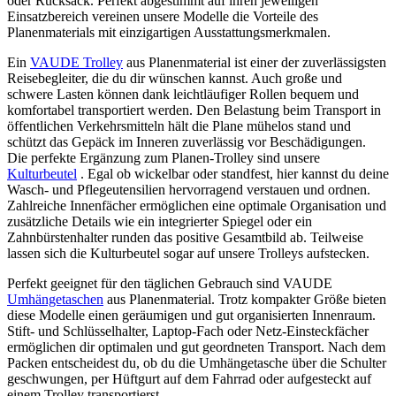
oder Rucksack. Perfekt abgestimmt auf ihren jeweiligen
Einsatzbereich vereinen unsere Modelle die Vorteile des
Planenmaterials mit einzigartigen Ausstattungsmerkmalen.
Ein
VAUDE Trolley
aus Planenmaterial ist einer der zuverlässigsten
Reisebegleiter, die du dir wünschen kannst. Auch große und
schwere Lasten können dank leichtläufiger Rollen bequem und
komfortabel transportiert werden. Den Belastung beim Transport in
öffentlichen Verkehrsmitteln hält die Plane mühelos stand und
schützt das Gepäck im Inneren zuverlässig vor Beschädigungen.
Die perfekte Ergänzung zum Planen-Trolley sind unsere
Kulturbeutel
. Egal ob wickelbar oder standfest, hier kannst du deine
Wasch- und Pflegeutensilien hervorragend verstauen und ordnen.
Zahlreiche Innenfächer ermöglichen eine optimale Organisation und
zusätzliche Details wie ein integrierter Spiegel oder ein
Zahnbürstenhalter runden das positive Gesamtbild ab. Teilweise
lassen sich die Kulturbeutel sogar auf unsere Trolleys aufstecken.
Perfekt geeignet für den täglichen Gebrauch sind VAUDE
Umhängetaschen
aus Planenmaterial. Trotz kompakter Größe bieten
diese Modelle einen geräumigen und gut organisierten Innenraum.
Stift- und Schlüsselhalter, Laptop-Fach oder Netz-Einsteckfächer
ermöglichen dir optimalen und gut geordneten Transport. Nach dem
Packen entscheidest du, ob du die Umhängetasche über die Schulter
geschwungen, per Hüftgurt auf dem Fahrrad oder aufgesteckt auf
einem Trolley transportierst.