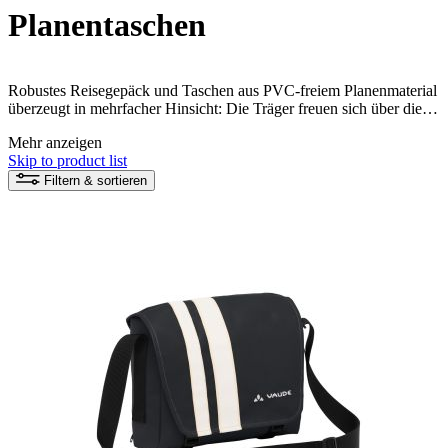
Planentaschen
Robustes Reisegepäck und Taschen aus PVC-freiem Planenmaterial
überzeugt in mehrfacher Hinsicht: Die Träger freuen sich über die
praktische und durchdachte Fächer-Organisation, ein cleanes,
Mehr anzeigen
modernes Design und das obendrein umweltschonendes Material.
Skip to product list
Filtern & sortieren