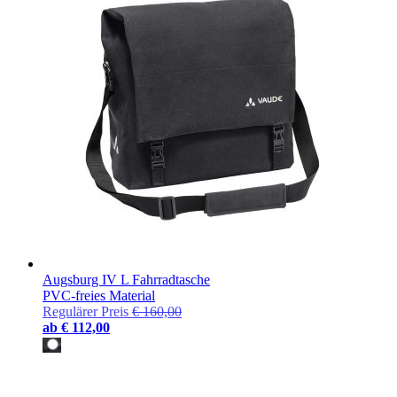
Augsburg IV L Fahrradtasche
PVC-freies Material
Regulärer Preis
€ 160,00
ab
€ 112,00