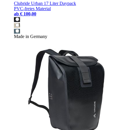
Clubride Urban 17 Liter Daypack
PVC-freies Material
ab
€ 100,00
Made in Germany