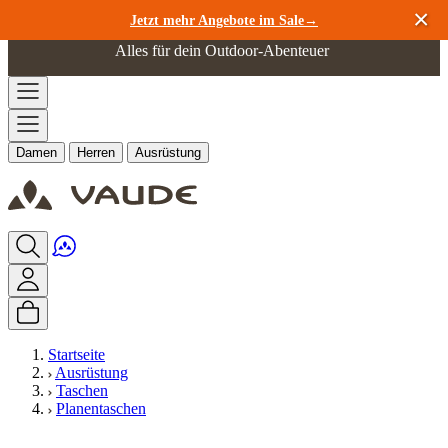
Zum Inhalt springen
Jetzt mehr Angebote im Sale→
Alles für dein Outdoor-Abenteuer
Damen
Herren
Ausrüstung
Startseite
Ausrüstung
Taschen
Planentaschen