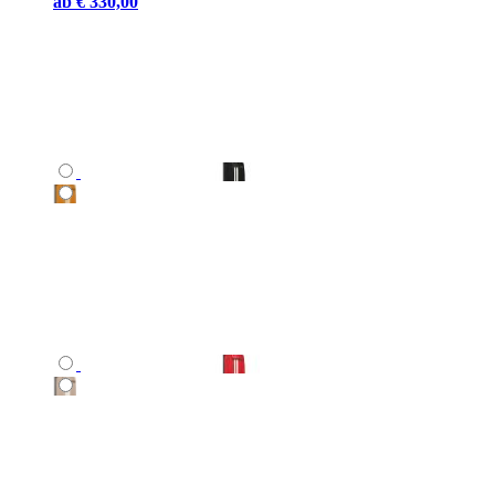
ab
€ 330,00