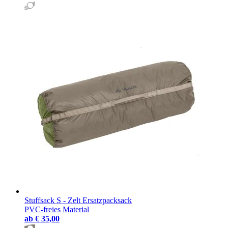
Stuffsack S - Zelt Ersatzpacksack
PVC-freies Material
ab
€ 35,00