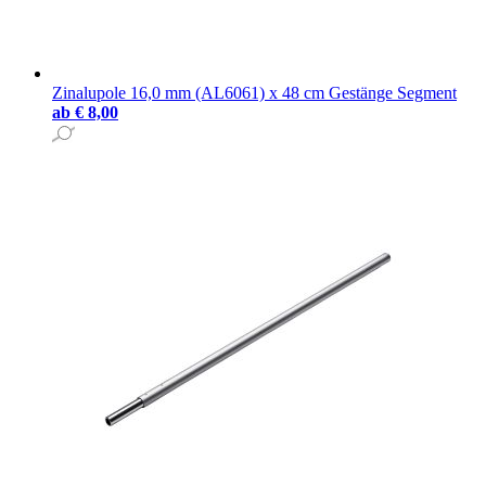
Zinalupole 16,0 mm (AL6061) x 48 cm Gestänge Segment
ab
€ 8,00