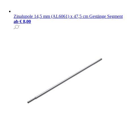
Zinalupole 14,5 mm (AL6061) x 47,5 cm Gestänge Segment
ab
€ 8,00