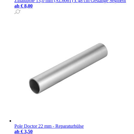
Zinalupole 13,0 mm (AL6061) x 48 cm Gestänge Segment
ab
€ 8,00
Pole Doctor 22 mm - Reparaturhülse
ab
€ 3,50