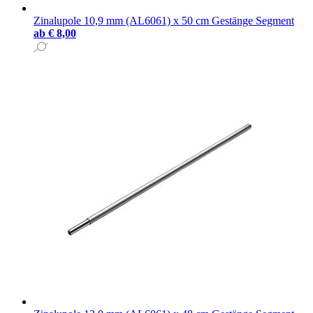
Zinalupole 10,9 mm (AL6061) x 50 cm Gestänge Segment
ab
€ 8,00