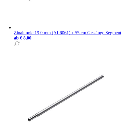
Zinalupole 19,0 mm (AL6061) x 55 cm Gestänge Segment
ab
€ 8,00