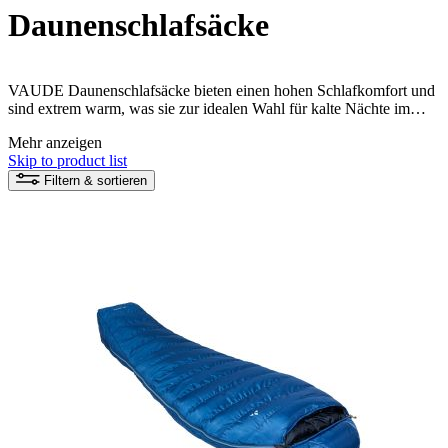
Daunenschlafsäcke
VAUDE Daunenschlafsäcke bieten einen hohen Schlafkomfort und
sind extrem warm, was sie zur idealen Wahl für kalte Nächte im
Freien macht. Durch ihr geringes Gewicht und ihre hohe
Mehr anzeigen
Lebensdauer sind sie eine langlebige Investition für jeden Camper.
Skip to product list
Die Daunenschlafsäcke werden nachhaltig und aus
umweltfreundlichen und recycelten Materialien hergestellt. Sie
Filtern & sortieren
bieten damit eine wohlige und verantwortungsbewusste
Schlafmöglichkeit für alle Naturliebhaber.