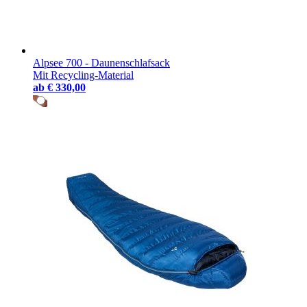
Alpsee 700 - Daunenschlafsack
Mit Recycling-Material
ab
€ 330,00