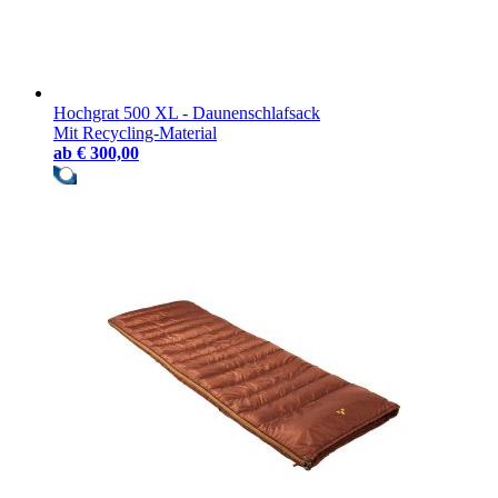
Hochgrat 500 XL - Daunenschlafsack
Mit Recycling-Material
ab
€ 300,00