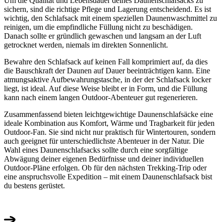
Um die Qualität und Lebensdauer deines Daunenschlafsacks zu
sichern, sind die richtige Pflege und Lagerung entscheidend. Es ist
wichtig, den Schlafsack mit einem speziellen Daunenwaschmittel zu
reinigen, um die empfindliche Füllung nicht zu beschädigen.
Danach sollte er gründlich gewaschen und langsam an der Luft
getrocknet werden, niemals im direkten Sonnenlicht.
Bewahre den Schlafsack auf keinen Fall komprimiert auf, da dies
die Bauschkraft der Daunen auf Dauer beeinträchtigen kann. Eine
atmungsaktive Aufbewahrungstasche, in der der Schlafsack locker
liegt, ist ideal. Auf diese Weise bleibt er in Form, und die Füllung
kann nach einem langen Outdoor-Abenteuer gut regenerieren.
Zusammenfassend bieten leichtgewichtige Daunenschlafsäcke eine
ideale Kombination aus Komfort, Wärme und Tragbarkeit für jeden
Outdoor-Fan. Sie sind nicht nur praktisch für Wintertouren, sondern
auch geeignet für unterschiedlichste Abenteuer in der Natur. Die
Wahl eines Daunenschlafsacks sollte durch eine sorgfältige
Abwägung deiner eigenen Bedürfnisse und deiner individuellen
Outdoor-Pläne erfolgen. Ob für den nächsten Trekking-Trip oder
eine anspruchsvolle Expedition – mit einem Daunenschlafsack bist
du bestens gerüstet.