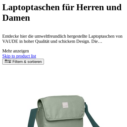
Laptoptaschen für Herren und
Damen
Entdecke hier die umweltfreundlich hergestellte Laptoptaschen von
VAUDE in hoher Qualität und schickem Design. Die
Laptoptaschen, auch Notebook-Taschen genannt, sind perfekte
Mehr anzeigen
Begleiter auf dem Weg zur Arbeit, zur Uni oder zur Schule.
Skip to product list
Filtern & sortieren