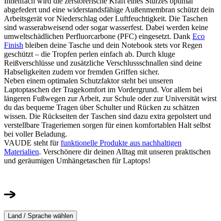
Innenfach wird die zerstörerische Kraft eines Sturzes optimal
abgefedert und eine widerstandsfähige Außenmembran schützt dein
Arbeitsgerät vor Niederschlag oder Luftfeuchtigkeit. Die Taschen
sind wasserabweisend oder sogar wasserfest. Dabei werden keine
umweltschädlichen Perfluorcarbone (PFC) eingesetzt. Dank
Eco
Finish
bleiben deine Tasche und dein Notebook stets vor Regen
geschützt – die Tropfen perlen einfach ab. Durch kluge
Reißverschlüsse und zusätzliche Verschlussschnallen sind deine
Habseligkeiten zudem vor fremden Griffen sicher.
Neben einem optimalen Schutzfaktor steht bei unseren
Laptoptaschen der Tragekomfort im Vordergrund. Vor allem bei
längeren Fußwegen zur Arbeit, zur Schule oder zur Universität wirst
du das bequeme Tragen über Schulter und Rücken zu schätzen
wissen. Die Rückseiten der Taschen sind dazu extra gepolstert und
verstellbare Trageriemen sorgen für einen komfortablen Halt selbst
bei voller Beladung.
VAUDE steht für
funktionelle Produkte aus nachhaltigen
Materialien
. Verschönere dir deinen Alltag mit unseren praktischen
und geräumigen Umhängetaschen für Laptops!
Land / Sprache wählen