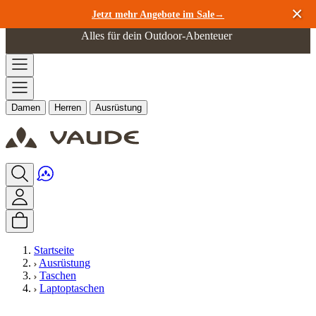
Zum Inhalt springen
Jetzt mehr Angebote im Sale→
Alles für dein Outdoor-Abenteuer
Damen
Herren
Ausrüstung
Startseite
Ausrüstung
Taschen
Laptoptaschen