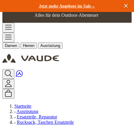
Zum Inhalt springen
Jetzt mehr Angebote im Sale→
Alles für dein Outdoor-Abenteuer
Damen
Herren
Ausrüstung
Startseite
Ausrüstung
Ersatzteile, Reparatur
Rucksack, Taschen Ersatzteile