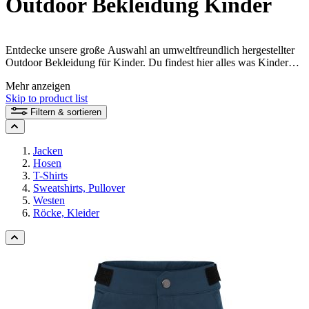
Outdoor Bekleidung Kinder
Entdecke unsere große Auswahl an umweltfreundlich hergestellter
Outdoor Bekleidung für Kinder. Du findest hier alles was Kinder
draußen anziehen wollen, darunter funktionelle Fahrradhosen,
Mehr anzeigen
wasserdichte Matschhosen und warme Jacken für Kinder. Die
Skip to product list
Bekleidung für Outdoor Kinder ist klimaneutral und überwiegend
aus nachhaltigen und recycelten Materialien hergestellt.
Filtern & sortieren
Jacken
Hosen
T-Shirts
Sweatshirts, Pullover
Westen
Röcke, Kleider