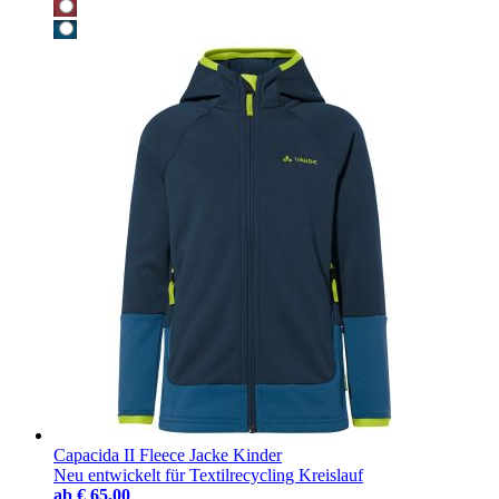
Capacida II Fleece Jacke Kinder
Neu entwickelt für Textilrecycling Kreislauf
ab
€ 65,00