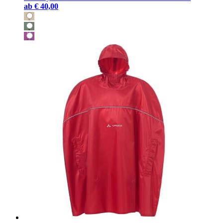
ab
€ 40,00