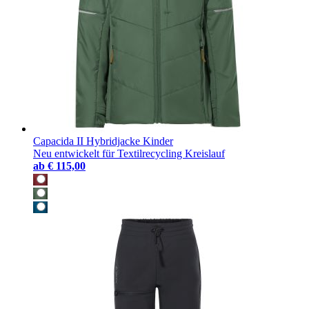
Capacida II Hybridjacke Kinder
Neu entwickelt für Textilrecycling Kreislauf
ab
€ 115,00