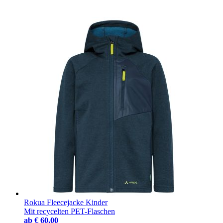
Rokua Fleecejacke Kinder
Mit recycelten PET-Flaschen
ab
€ 60,00