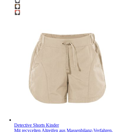
Detective Shorts Kinder
Mit recycelten Altreifen aus Massenbilanz-Verfahren.