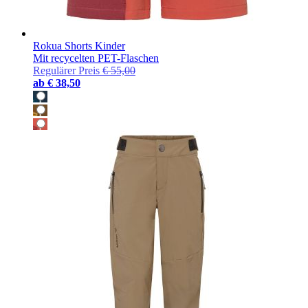
Rokua Shorts Kinder
Mit recycelten PET-Flaschen
Regulärer Preis
€ 55,00
ab
€ 38,50