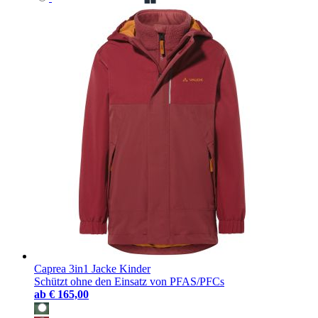
Caprea 3in1 Jacke Kinder
Schützt ohne den Einsatz von PFAS/PFCs
ab
€ 165,00