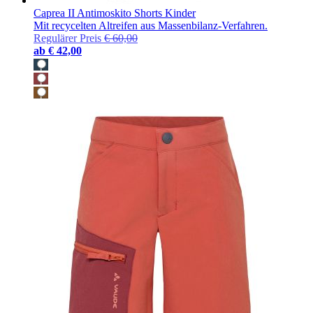
Caprea II Antimoskito Shorts Kinder
Mit recycelten Altreifen aus Massenbilanz-Verfahren.
Regulärer Preis
€ 60,00
ab
€ 42,00