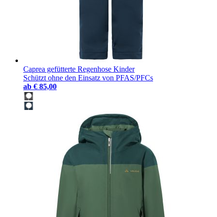
Caprea gefütterte Regenhose Kinder
Schützt ohne den Einsatz von PFAS/PFCs
ab
€ 85,00