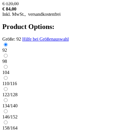
€ 120,00
€ 84,00
Inkl. MwSt.,
versandkostenfrei
Product Options:
Größe:
92
Hilfe bei Größenauswahl
92
98
104
110/116
122/128
134/140
146/152
158/164