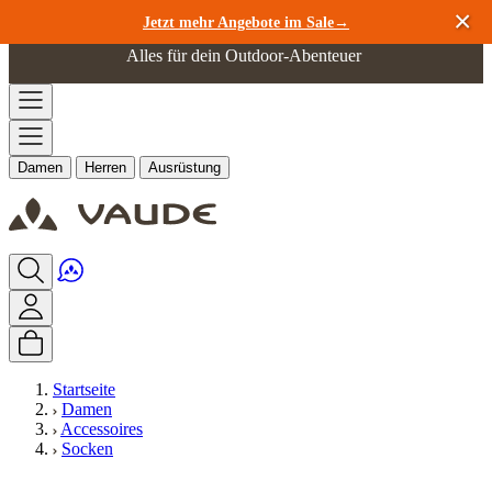
Zum Inhalt springen
Jetzt mehr Angebote im Sale→
Alles für dein Outdoor-Abenteuer
Damen
Herren
Ausrüstung
Startseite
Damen
Accessoires
Socken