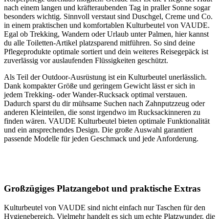
nach einem langen und kräfteraubenden Tag in praller Sonne sogar
besonders wichtig. Sinnvoll verstaut sind Duschgel, Creme und Co.
in einem praktischen und komfortablen Kulturbeutel von VAUDE.
Egal ob Trekking, Wandern oder Urlaub unter Palmen, hier kannst
du alle Toiletten-Artikel platzsparend mitführen. So sind deine
Pflegeprodukte optimale sortiert und dein weiteres Reisegepäck ist
zuverlässig vor auslaufenden Flüssigkeiten geschützt.
Als Teil der Outdoor-Ausrüstung ist ein Kulturbeutel unerlässlich.
Dank kompakter Größe und geringem Gewicht lässt er sich in
jedem Trekking- oder Wander-Rucksack optimal verstauen.
Dadurch sparst du dir mühsame Suchen nach Zahnputzzeug oder
anderen Kleinteilen, die sonst irgendwo im Rucksackinneren zu
finden wären. VAUDE Kulturbeutel bieten optimale Funktionalität
und ein ansprechendes Design. Die große Auswahl garantiert
passende Modelle für jeden Geschmack und jede Anforderung.
Großzügiges Platzangebot und praktische Extras
Kulturbeutel von VAUDE sind nicht einfach nur Taschen für den
Hygienebereich. Vielmehr handelt es sich um echte Platzwunder, die