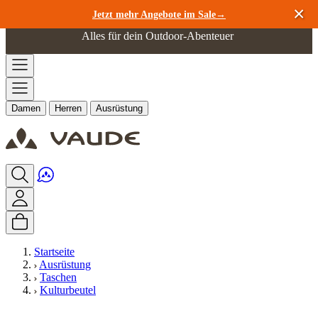
Zum Inhalt springen
Jetzt mehr Angebote im Sale→
Alles für dein Outdoor-Abenteuer
Damen
Herren
Ausrüstung
Startseite
Ausrüstung
Taschen
Kulturbeutel