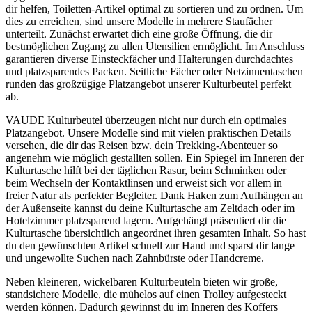
dir helfen, Toiletten-Artikel optimal zu sortieren und zu ordnen. Um
dies zu erreichen, sind unsere Modelle in mehrere Staufächer
unterteilt. Zunächst erwartet dich eine große Öffnung, die dir
bestmöglichen Zugang zu allen Utensilien ermöglicht. Im Anschluss
garantieren diverse Einsteckfächer und Halterungen durchdachtes
und platzsparendes Packen. Seitliche Fächer oder Netzinnentaschen
runden das großzügige Platzangebot unserer Kulturbeutel perfekt
ab.
VAUDE Kulturbeutel überzeugen nicht nur durch ein optimales
Platzangebot. Unsere Modelle sind mit vielen praktischen Details
versehen, die dir das Reisen bzw. dein Trekking-Abenteuer so
angenehm wie möglich gestallten sollen. Ein Spiegel im Inneren der
Kulturtasche hilft bei der täglichen Rasur, beim Schminken oder
beim Wechseln der Kontaktlinsen und erweist sich vor allem in
freier Natur als perfekter Begleiter. Dank Haken zum Aufhängen an
der Außenseite kannst du deine Kulturtasche am Zeltdach oder im
Hotelzimmer platzsparend lagern. Aufgehängt präsentiert dir die
Kulturtasche übersichtlich angeordnet ihren gesamten Inhalt. So hast
du den gewünschten Artikel schnell zur Hand und sparst dir lange
und ungewollte Suchen nach Zahnbürste oder Handcreme.
Neben kleineren, wickelbaren Kulturbeuteln bieten wir große,
standsichere Modelle, die mühelos auf einen Trolley aufgesteckt
werden können. Dadurch gewinnst du im Inneren des Koffers