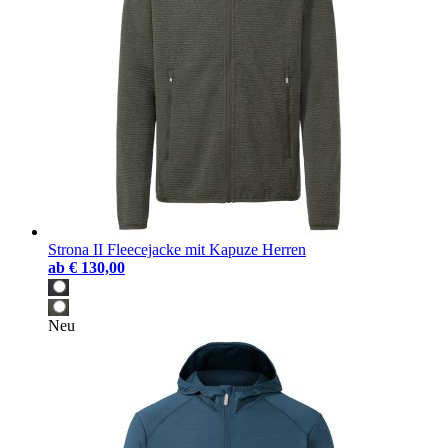
Strona II Fleecejacke mit Kapuze Herren
ab
€ 130,00
Neu