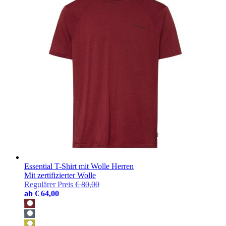
Essential T-Shirt mit Wolle Herren
Mit zertifizierter Wolle
Regulärer Preis
€ 80,00
ab
€ 64,00