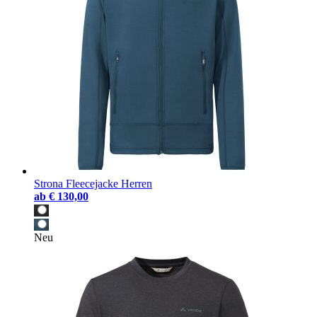
Strona Fleecejacke Herren
ab
€ 130,00
Neu