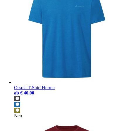
Ossola T-Shirt Herren
ab
€ 40,00
Neu