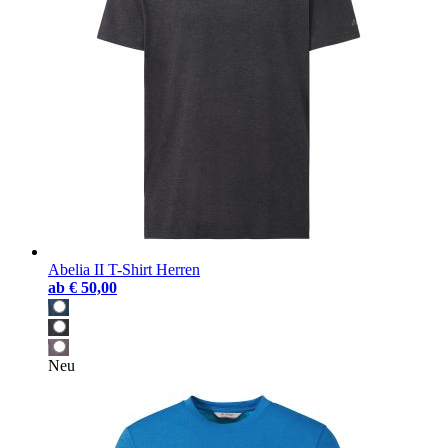
Abelia II T-Shirt Herren
ab
€ 50,00
Neu