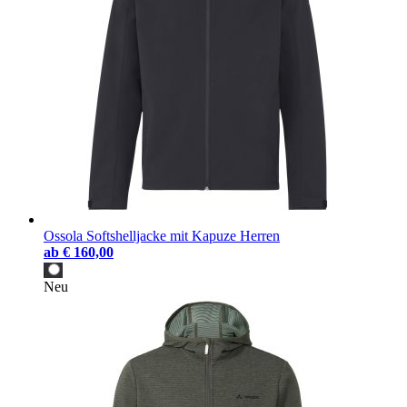
Ossola Softshelljacke mit Kapuze Herren
ab
€ 160,00
Neu