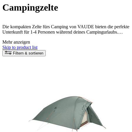
Campingzelte
Die kompakten Zelte fürs Camping von VAUDE bieten die perfekte
Unterkunft für 1-4 Personen während deines Campingurlaubs.
Diese Zelte sind einfach aufzubauen und sind aus
Mehr anzeigen
umweltfreundlichen Materialien hergestellt um die Natur zu
Skip to product list
schonen. Optimiere deine Camping-Zeit mit Zelten, die nicht nur
praktisch und komfortabel sind, sondern auch
Filtern & sortieren
verantwortungsbewusst hergestellt werden.