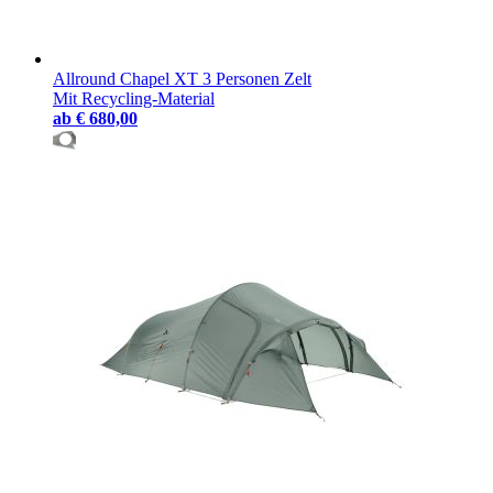
Allround Chapel XT 3 Personen Zelt
Mit Recycling-Material
ab
€ 680,00