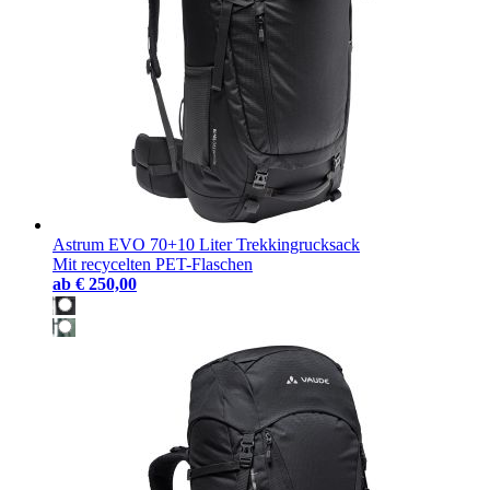
Astrum EVO 70+10 Liter Trekkingrucksack
Mit recycelten PET-Flaschen
ab
€ 250,00