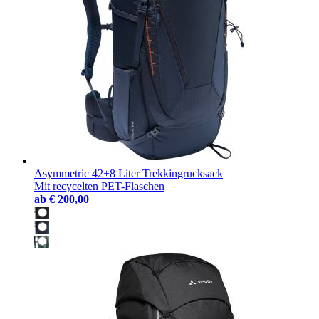
Asymmetric 42+8 Liter Trekkingrucksack
Mit recycelten PET-Flaschen
ab
€ 200,00