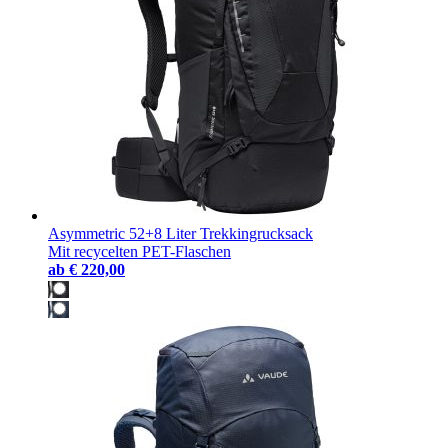
Asymmetric 52+8 Liter Trekkingrucksack
Mit recycelten PET-Flaschen
ab
€ 220,00