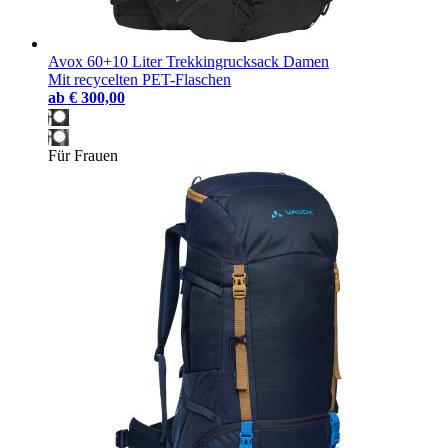
Avox 60+10 Liter Trekkingrucksack Damen
Mit recycelten PET-Flaschen
ab
€ 300,00
Für Frauen