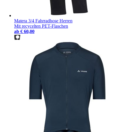
Matera 3/4 Fahrradhose Herren
Mit recycelten PET-Flaschen
ab
€ 60,00