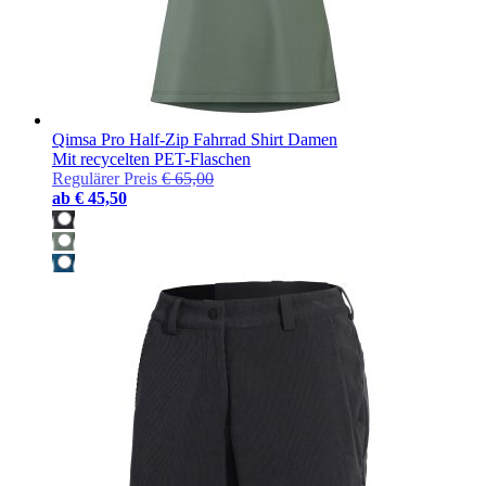
Qimsa Pro Half-Zip Fahrrad Shirt Damen
Mit recycelten PET-Flaschen
Regulärer Preis
€ 65,00
ab
€ 45,50