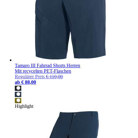
Tamaro III Fahrrad Shorts Herren
Mit recycelten PET-Flaschen
Regulärer Preis
€ 110,00
ab
€ 88,00
Highlight