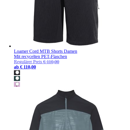
Loamer Cord MTB Shorts Damen
Mit recycelten PET-Flaschen
Regulärer Preis
€ 110,00
ab
€ 110,00