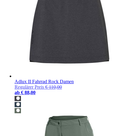
Adlux II Fahrrad Rock Damen
Regulärer Preis
€ 110,00
ab
€ 88,00