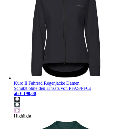
Kuro II Fahrrad Regenjacke Damen
Schützt ohne den Einsatz von PFAS/PFCs
ab
€ 190,00
Highlight