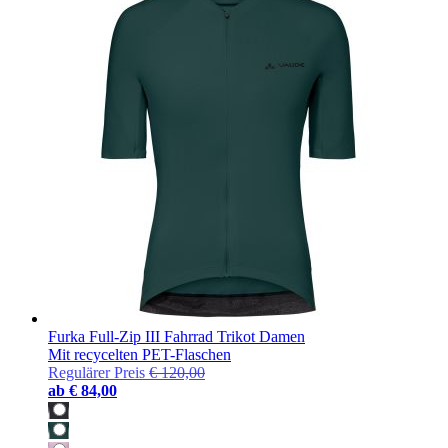
Furka Full-Zip III Fahrrad Trikot Damen
Mit recycelten PET-Flaschen
Regulärer Preis
€ 120,00
ab
€ 84,00