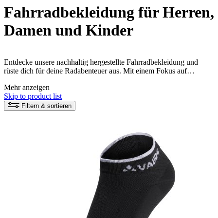
Fahrradbekleidung für Herren,
Damen und Kinder
Entdecke unsere nachhaltig hergestellte Fahrradbekleidung und
rüste dich für deine Radabenteuer aus. Mit einem Fokus auf
Funktion und Umweltfreundlichkeit bieten wir eine breite Palette an
Mehr anzeigen
Radhosen, Shirts, Jacken und Handschuhen. Tauche ein in die
Skip to product list
VAUDE Kollektion und finde die perfekte Fahrradbekleidung für
dich!
Filtern & sortieren