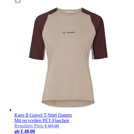
Kuro II Gravel T-Shirt Damen
Mit recycelten PET-Flaschen
Regulärer Preis
€ 60,00
ab
€ 48,00