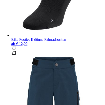
Bike Footies II dünne Fahrradsocken
ab
€ 12,00