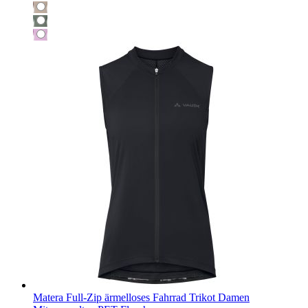
Matera Full-Zip ärmelloses Fahrrad Trikot Damen