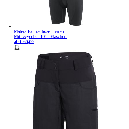
Matera Fahrradhose Herren
Mit recycelten PET-Flaschen
ab
€ 60,00