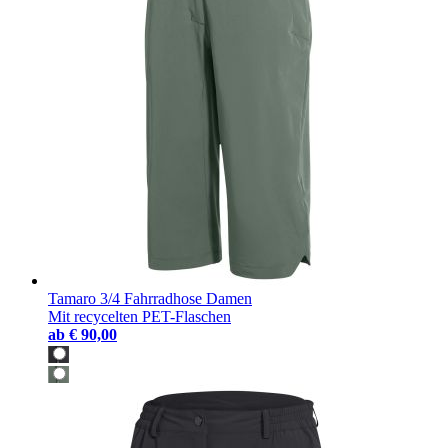
Tamaro 3/4 Fahrradhose Damen
Mit recycelten PET-Flaschen
ab
€ 90,00