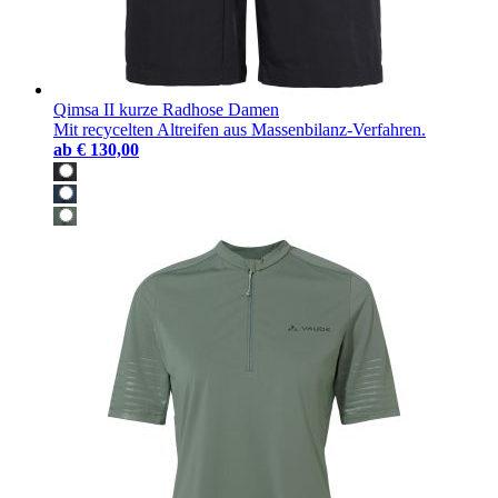
Qimsa II kurze Radhose Damen
Mit recycelten Altreifen aus Massenbilanz-Verfahren.
ab
€ 130,00