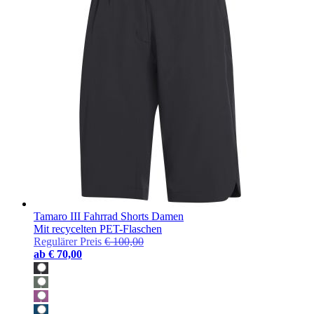
Tamaro III Fahrrad Shorts Damen
Mit recycelten PET-Flaschen
Regulärer Preis
€ 100,00
ab
€ 70,00