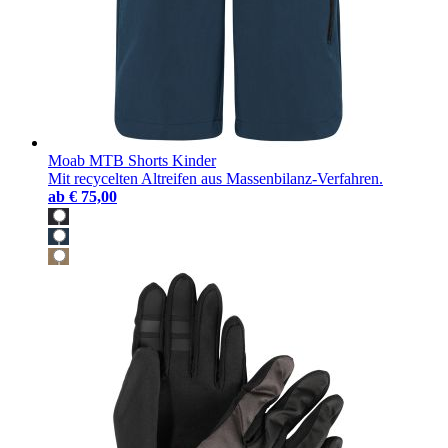
Moab MTB Shorts Kinder
Mit recycelten Altreifen aus Massenbilanz-Verfahren.
ab
€ 75,00