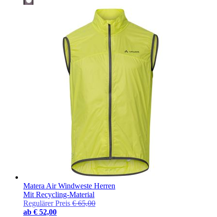
Matera Air Windweste Herren
Mit Recycling-Material
Regulärer Preis
€ 65,00
ab
€ 52,00