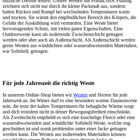
nützliche Dienste leisten. Unsere Westen mit PrimaLoft® Füllung
zeichnen sich nicht nur durch ihr kleine Packmaß aus, sondern
halten Rücken und Rumpf bei wechselnden Temperaturen warm
und trocken. Sie wärmt den empfindlichen Bereich des Körpers, die
Gefahr der Auskühlung wird vermieden. Eine Weste bietet
hervorragenden Schutz, mit vielen guten Eigenschaften. Eine
Outdoorweste kann als isolierende Zwischenschicht getragen
werden oder aber auch als Außenschicht. Als Außenschicht werden
gerne Westen aus winddichten oder wasserabweisenden Materialien,
wie Softshell, getragen.
Für jede Jahreszeit die richtig Weste
In unserem Online-Shop bieten wir
Westen
und Herren für jede
Jahreszeit an. Im Winter darf es eine besonders warme Daunenweste
sein, die trotz der kalten Temperaturen für behagliche Wärme sorgt
und dich trotzdem nicht in deiner Bewegungsfreiheit einschränkt.
Als Zweitschicht empfiehlt es sich eine kuschelige Fleece oder eine
wasserabweisenden und winddichte Softshell-Weste, welche eng
geschnitten ist und somit problemlos unter einer Jacke getragen
werden kann. Die Westen aus isolierenden Materialien können
sowohl über einem Pullover oder einer dünnen Jacke als