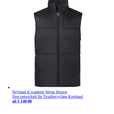
Neyland II wattierte Weste Herren
Neu entwickelt für Textilrecycling Kreislauf
ab
€ 140,00