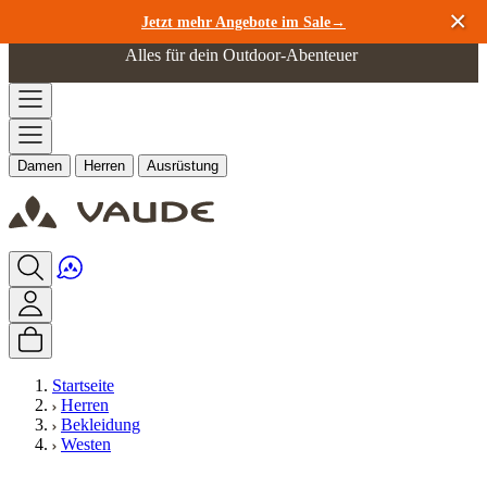
Zum Inhalt springen
Jetzt mehr Angebote im Sale→
Alles für dein Outdoor-Abenteuer
Damen
Herren
Ausrüstung
Startseite
Herren
Bekleidung
Westen