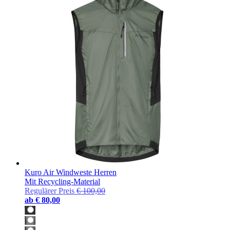
Kuro Air Windweste Herren
Mit Recycling-Material
Regulärer Preis
€ 100,00
ab
€ 80,00