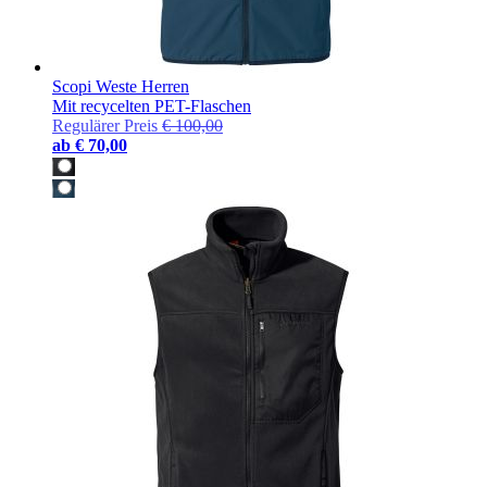
Scopi Weste Herren
Mit recycelten PET-Flaschen
Regulärer Preis
€ 100,00
ab
€ 70,00