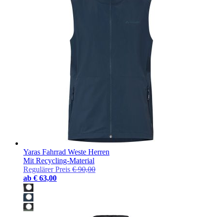
Yaras Fahrrad Weste Herren
Mit Recycling-Material
Regulärer Preis
€ 90,00
ab
€ 63,00