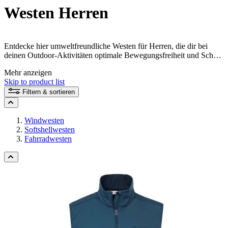
Westen Herren
Entdecke hier umweltfreundliche Westen für Herren, die dir bei
deinen Outdoor-Aktivitäten optimale Bewegungsfreiheit und Schutz
bieten. Diese vielseitigen und nachhaltigen Westen halten dich
Mehr anzeigen
warm, ohne dich einzuengen, und sind aus ressourcenschonenden
Skip to product list
Materialien gefertigt. Bereite dich mit der idealen Kombination aus
Funktionalität, Komfort und Umweltbewusstsein auf deine nächsten
Filtern & sortieren
Abenteuer in der Natur vor.
Windwesten
Softshellwesten
Fahrradwesten