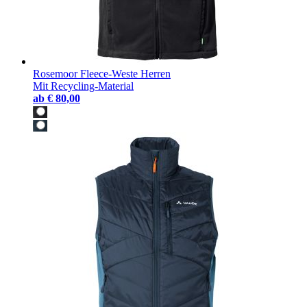
Rosemoor Fleece-Weste Herren
Mit Recycling-Material
ab
€ 80,00