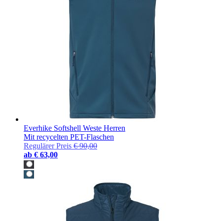
Everhike Softshell Weste Herren
Mit recycelten PET-Flaschen
Regulärer Preis
€ 90,00
ab
€ 63,00