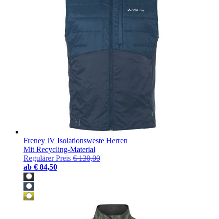
Freney IV Isolationsweste Herren
Mit Recycling-Material
Regulärer Preis
€ 130,00
ab
€ 84,50