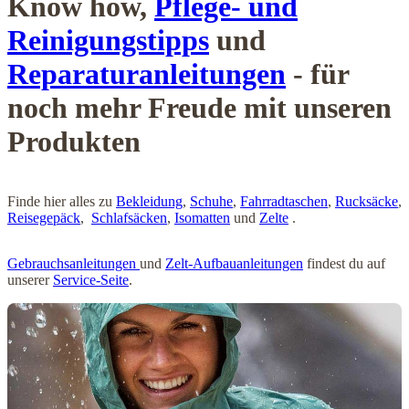
Know how,
Pflege- und
Reinigungstipps
und
Reparaturanleitungen
- für
noch mehr Freude mit unseren
Produkten
Finde hier alles zu
Bekleidung
,
Schuhe
,
Fahrradtaschen
,
Rucksäcke
,
Reisegepäck
,
Schlafsäcken
,
Isomatten
und
Zelte
.
Gebrauchsanleitungen
und
Zelt-Aufbauanleitungen
findest du auf
unserer
Service-Seite
.