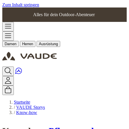
Zum Inhalt springen
Alles für dein Outdoor-Abenteuer
Damen
Herren
Ausrüstung
Startseite
/
VAUDE Storys
/
Know-how