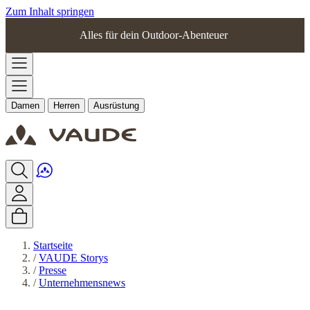
Zum Inhalt springen
Alles für dein Outdoor-Abenteuer
Damen
Herren
Ausrüstung
Startseite
/
VAUDE Storys
/
Presse
/
Unternehmensnews