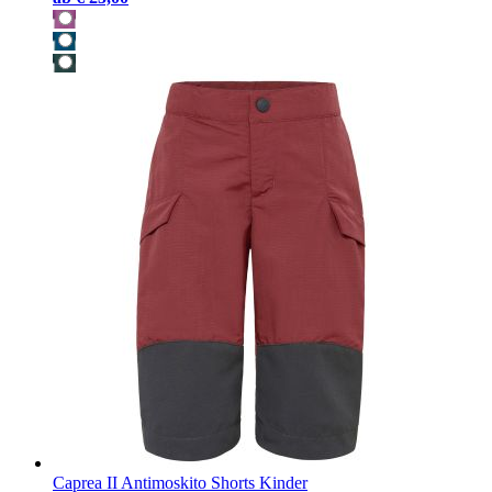
Caprea II Antimoskito Shorts Kinder