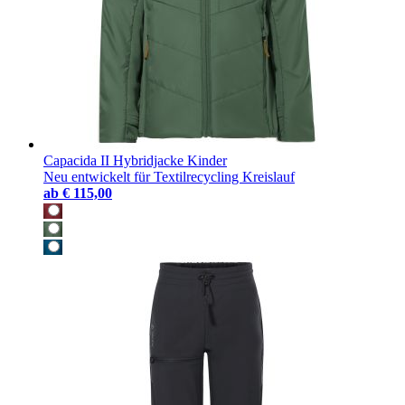
Capacida II Hybridjacke Kinder
Neu entwickelt für Textilrecycling Kreislauf
ab
€ 115,00