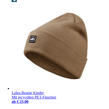
Lulea Beanie Kinder
Mit recycelten PET-Flaschen
ab
€ 25,00