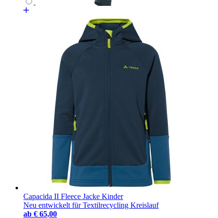
Capacida II Fleece Jacke Kinder
Neu entwickelt für Textilrecycling Kreislauf
ab
€ 65,00