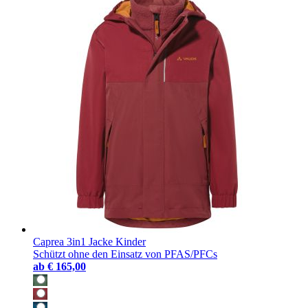
Caprea 3in1 Jacke Kinder
Schützt ohne den Einsatz von PFAS/PFCs
ab
€ 165,00