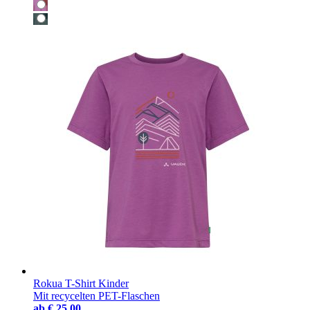
Rokua T-Shirt Kinder
Mit recycelten PET-Flaschen
ab
€ 25,00