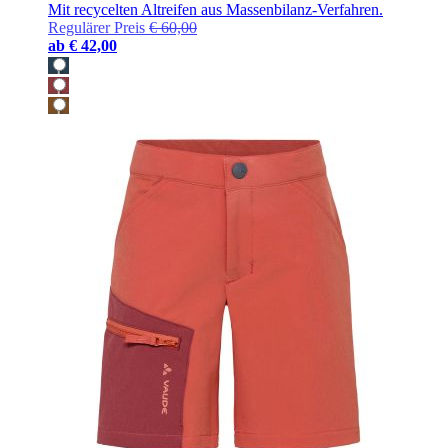
Mit recycelten Altreifen aus Massenbilanz-Verfahren.
Regulärer Preis
€ 60,00
ab
€ 42,00