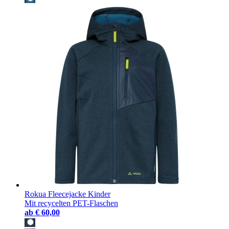
Rokua Fleecejacke Kinder
Mit recycelten PET-Flaschen
ab
€ 60,00