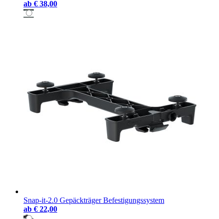
ab
€ 38,00
Snap-it-2.0 Gepäckträger Befestigungssystem
ab
€ 22,00