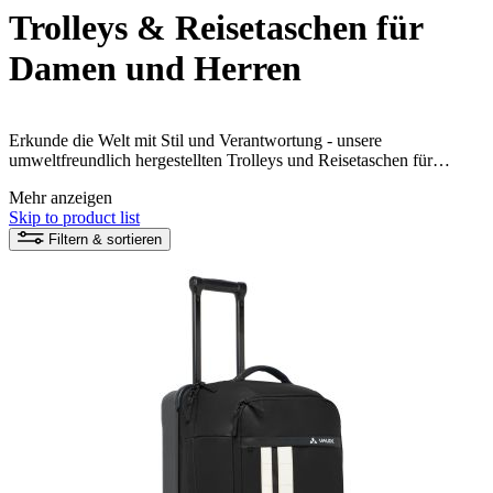
Trolleys & Reisetaschen für
Damen und Herren
Erkunde die Welt mit Stil und Verantwortung - unsere
umweltfreundlich hergestellten Trolleys und Reisetaschen für
Damen und Herren bieten nicht nur viel Platz für deine
Mehr anzeigen
Reiseutensilien, sondern auch ein gutes Gewissen. Überzeuge dich
Skip to product list
selbst von den innovativen Materialien und zeige, dass
Nachhaltigkeit auch auf Reisen möglich ist.
Filtern & sortieren