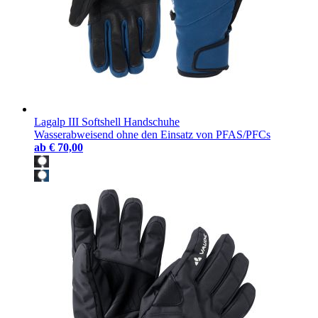
Lagalp III Softshell Handschuhe
Wasserabweisend ohne den Einsatz von PFAS/PFCs
ab
€ 70,00