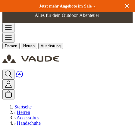
Zum Inhalt springen
Jetzt mehr Angebote im Sale→
Alles für dein Outdoor-Abenteuer
Damen
Herren
Ausrüstung
Startseite
Herren
Accessoires
Handschuhe