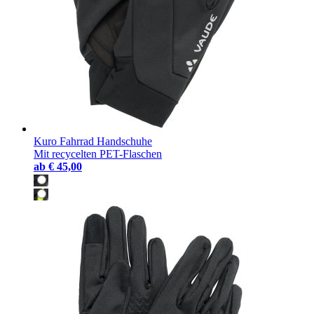
Kuro Fahrrad Handschuhe
Mit recycelten PET-Flaschen
ab
€ 45,00