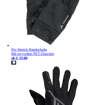
Pro Stretch Handschuhe
Mit recycelten PET-Flaschen
ab
€ 33,00