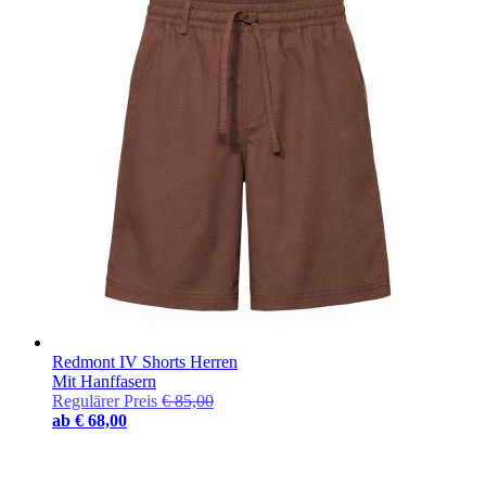
Redmont IV Shorts Herren
Mit Hanffasern
Regulärer Preis
€ 85,00
ab
€ 68,00