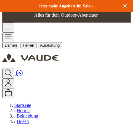
Zum Inhalt springen
Jetzt mehr Angebote im Sale→
Alles für dein Outdoor-Abenteuer
Damen
Herren
Ausrüstung
Startseite
Herren
Bekleidung
Hosen