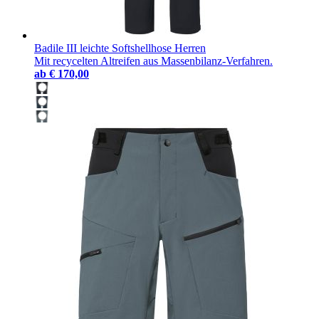
Badile III leichte Softshellhose Herren
Mit recycelten Altreifen aus Massenbilanz-Verfahren.
ab
€ 170,00