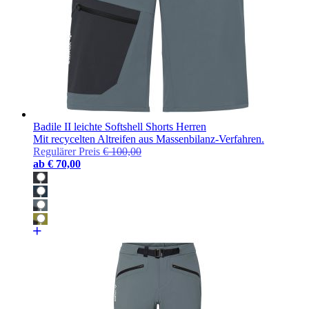
Badile II leichte Softshell Shorts Herren
Mit recycelten Altreifen aus Massenbilanz-Verfahren.
Regulärer Preis
€ 100,00
ab
€ 70,00