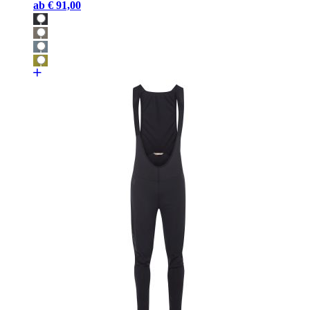
ab
€ 91,00