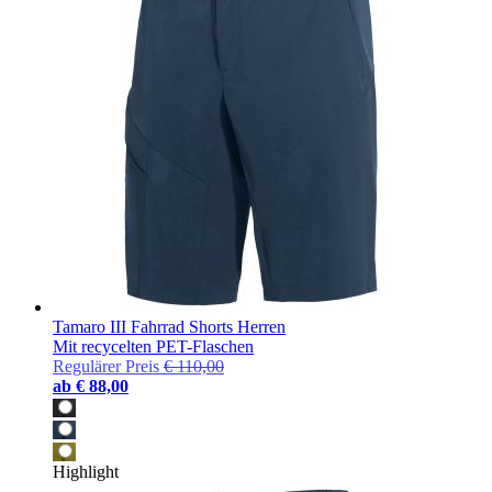
Tamaro III Fahrrad Shorts Herren
Mit recycelten PET-Flaschen
Regulärer Preis
€ 110,00
ab
€ 88,00
Highlight