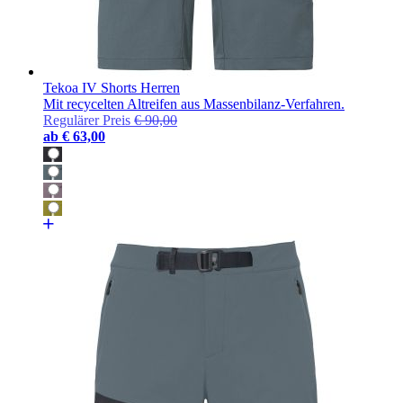
Tekoa IV Shorts Herren
Mit recycelten Altreifen aus Massenbilanz-Verfahren.
Regulärer Preis
€ 90,00
ab
€ 63,00