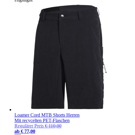
Loamer Cord MTB Shorts Herren
Mit recycelten PET-Flaschen
Regulärer Preis
€ 110,00
ab
€ 77,00