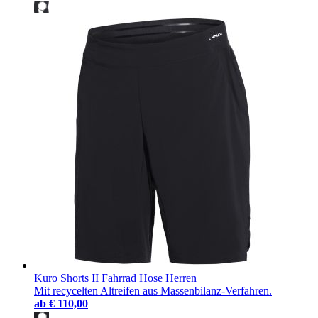
Kuro Shorts II Fahrrad Hose Herren
Mit recycelten Altreifen aus Massenbilanz-Verfahren.
ab
€ 110,00