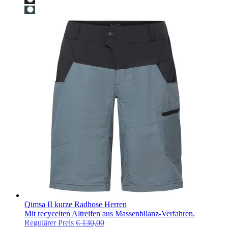
Qimsa II kurze Radhose Herren
Mit recycelten Altreifen aus Massenbilanz-Verfahren.
Regulärer Preis
€ 130,00