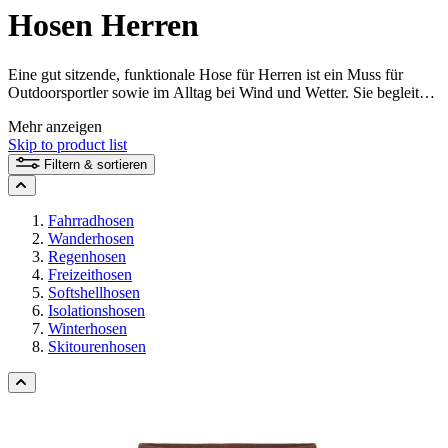
Hosen Herren
Eine gut sitzende, funktionale Hose für Herren ist ein Muss für
Outdoorsportler sowie im Alltag bei Wind und Wetter. Sie begleitet
dich zuverlässig am Berg, auf dem Rad oder auf dem Weg zur
Mehr anzeigen
Arbeit. Zusätzlich werden unsere VAUDE Hosen für Herren
Skip to product list
nachhaltig hergestellt. Dank robuster, umweltfreundlicher
Materialien profitierst du von der langen Haltbarkeit unserer Herren
Filtern & sortieren
Hosen.
Fahrradhosen
Wanderhosen
Regenhosen
Freizeithosen
Softshellhosen
Isolationshosen
Winterhosen
Skitourenhosen