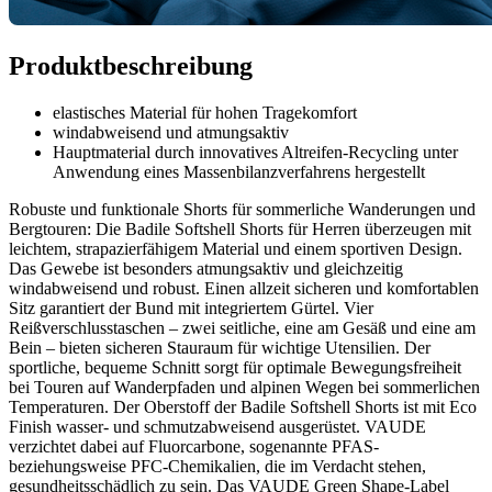
Produktbeschreibung
elastisches Material für hohen Tragekomfort
windabweisend und atmungsaktiv
Hauptmaterial durch innovatives Altreifen-Recycling unter
Anwendung eines Massenbilanzverfahrens hergestellt
Robuste und funktionale Shorts für sommerliche Wanderungen und
Bergtouren: Die Badile Softshell Shorts für Herren überzeugen mit
leichtem, strapazierfähigem Material und einem sportiven Design.
Das Gewebe ist besonders atmungsaktiv und gleichzeitig
windabweisend und robust. Einen allzeit sicheren und komfortablen
Sitz garantiert der Bund mit integriertem Gürtel. Vier
Reißverschlusstaschen – zwei seitliche, eine am Gesäß und eine am
Bein – bieten sicheren Stauraum für wichtige Utensilien. Der
sportliche, bequeme Schnitt sorgt für optimale Bewegungsfreiheit
bei Touren auf Wanderpfaden und alpinen Wegen bei sommerlichen
Temperaturen. Der Oberstoff der Badile Softshell Shorts ist mit Eco
Finish wasser- und schmutzabweisend ausgerüstet. VAUDE
verzichtet dabei auf Fluorcarbone, sogenannte PFAS-
beziehungsweise PFC-Chemikalien, die im Verdacht stehen,
gesundheitsschädlich zu sein. Das VAUDE Green Shape-Label