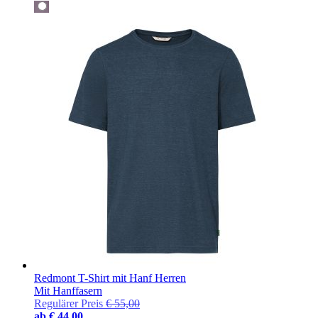
Redmont T-Shirt mit Hanf Herren
Mit Hanffasern
Regulärer Preis
€ 55,00
ab
€ 44,00