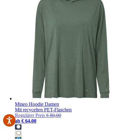
Mineo Hoodie Damen
Mit recycelten PET-Flaschen
Regulärer Preis
€ 80,00
ab
€ 64,00