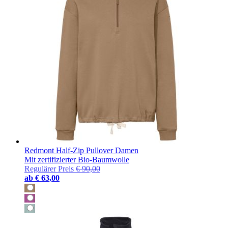
Redmont Half-Zip Pullover Damen
Mit zertifizierter Bio-Baumwolle
Regulärer Preis
€ 90,00
ab
€ 63,00