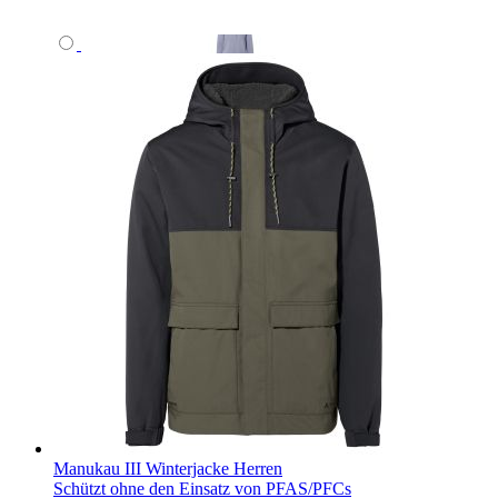
Manukau III Winterjacke Herren
Schützt ohne den Einsatz von PFAS/PFCs