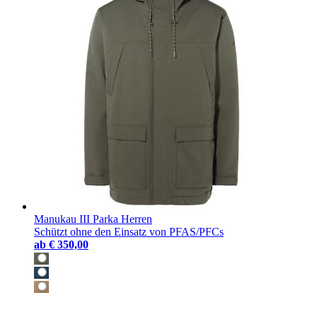
Manukau III Parka Herren
Schützt ohne den Einsatz von PFAS/PFCs
ab
€ 350,00