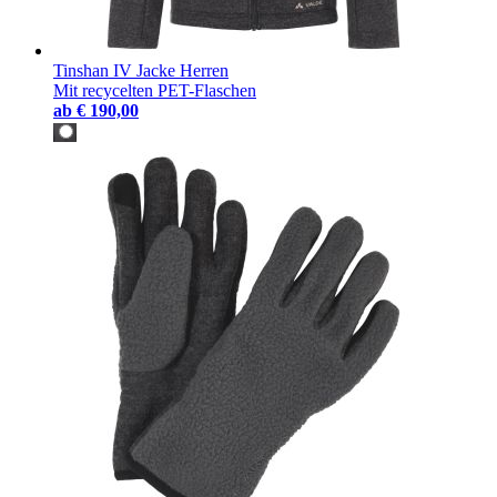
Tinshan IV Jacke Herren
Mit recycelten PET-Flaschen
ab
€ 190,00