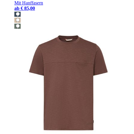
Mit Hanffasern
ab
€ 85,00