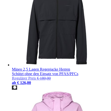
Mineo 2,5 Lagen Regenjacke Herren
Schützt ohne den Einsatz von PFAS/PFCs
Regulärer Preis
€ 180,00
ab
€ 126,00