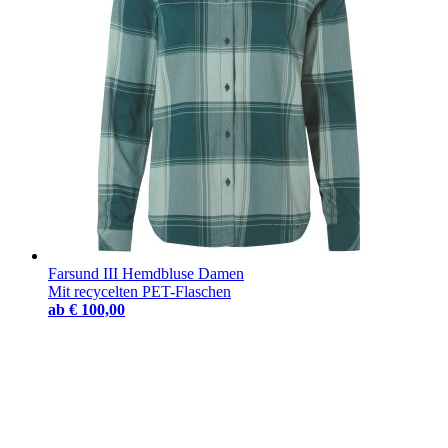
Farsund III Hemdbluse Damen
Mit recycelten PET-Flaschen
ab
€ 100,00