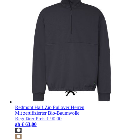
Redmont Half-Zip Pullover Herren
Mit zertifizierter Bio-Baumwolle
Regulärer Preis
€ 90,00
ab
€ 63,00