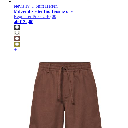
Nevis IV T-Shirt Herren
Mit zertifizierter Bio-Baumwolle
Regulärer Preis
€ 40,00
ab
€ 32,00