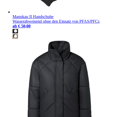
Manukau II Handschuhe
Wasserabweisend ohne den Einsatz von PFAS/PFCs
ab
€ 50,00