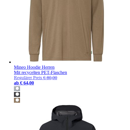
Mineo Hoodie Herren
Mit recycelten PET-Flaschen
Regulärer Preis
€ 80,00
ab
€ 64,00