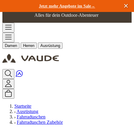
Zum Inhalt springen
Jetzt mehr Angebote im Sale→
Alles für dein Outdoor-Abenteuer
Damen
Herren
Ausrüstung
Startseite
Ausrüstung
Fahrradtaschen
Fahrradtaschen Zubehör