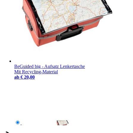
BeGuided big - Aufsatz Lenkertasche
Mit Recycling-Material
ab
€ 20,00