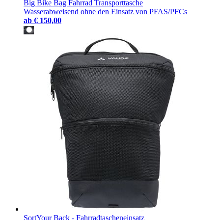
Big Bike Bag Fahrrad Transporttasche
Wasserabweisend ohne den Einsatz von PFAS/PFCs
ab
€ 150,00
SortYour Back - Fahrradtascheneinsatz