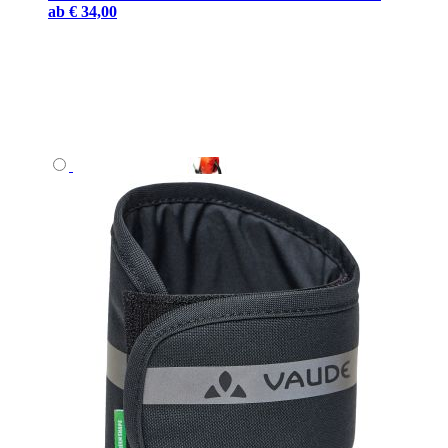
ab
€ 34,00