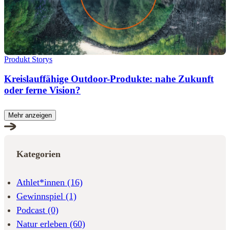
Produkt Storys
Kreislauffähige Outdoor-Produkte: nahe Zukunft
oder ferne Vision?
Mehr anzeigen
Kategorien
Athlet*innen
(16)
Gewinnspiel
(1)
Podcast
(0)
Natur erleben
(60)