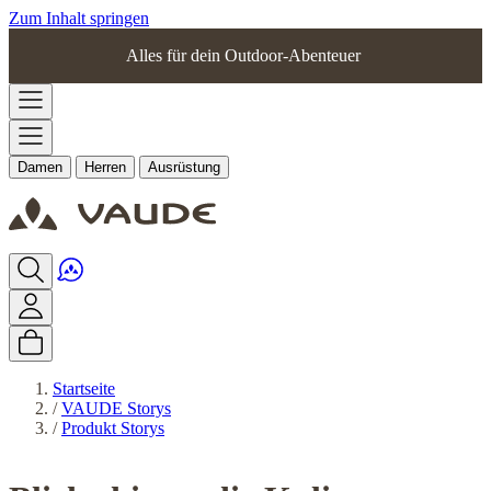
Zum Inhalt springen
Alles für dein Outdoor-Abenteuer
Damen
Herren
Ausrüstung
Startseite
/
VAUDE Storys
/
Produkt Storys