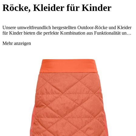
Röcke, Kleider für Kinder
Unsere umweltfreundlich hergestellten Outdoor-Röcke und Kleider
für Kinder bieten die perfekte Kombination aus Funktionalität und
Stil. Diese robusten und atmungsaktiven Kleidungsstücke sind ideal
Mehr anzeigen
für Erlebnisse in der Natur und sorgen gleichzeitig für ein
angenehmes Tragegefühl. Schütze die Umwelt und statte dein Kind
mit nachhaltiger Outdoor-Mode aus, die jedes Abenteuer mitmacht!