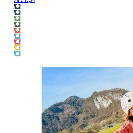
ab
€ 17,50