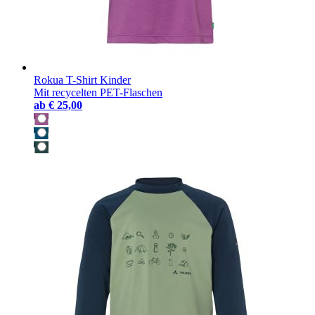
Rokua T-Shirt Kinder
Mit recycelten PET-Flaschen
ab
€ 25,00