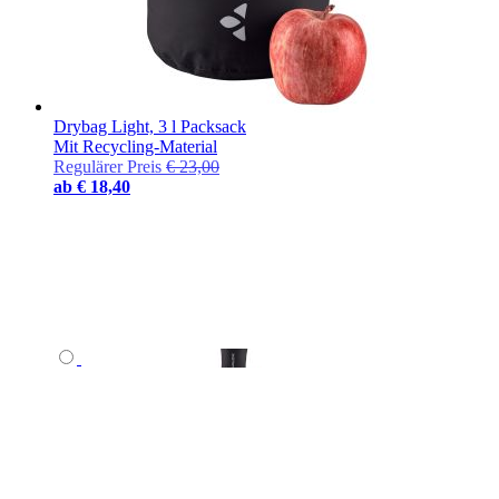
Drybag Light, 3 l Packsack
Mit Recycling-Material
Regulärer Preis
€ 23,00
ab
€ 18,40