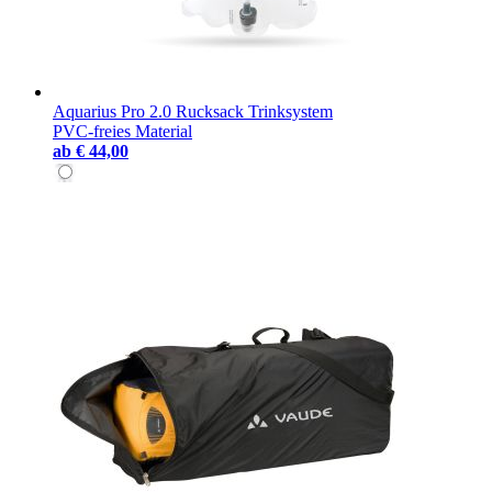
Aquarius Pro 2.0 Rucksack Trinksystem
PVC-freies Material
ab
€ 44,00