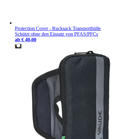
Protection Cover - Rucksack Transporthülle
Schützt ohne den Einsatz von PFAS/PFCs
ab
€ 40,00