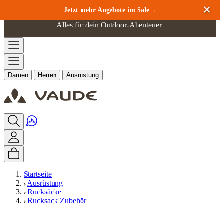
Zum Inhalt springen
Jetzt mehr Angebote im Sale→
Alles für dein Outdoor-Abenteuer
Damen
Herren
Ausrüstung
Startseite
Ausrüstung
Rucksäcke
Rucksack Zubehör