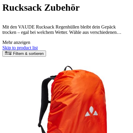
Rucksack Zubehör
Mit den VAUDE Rucksack Regenhüllen bleibt dein Gepäck
trocken – egal bei welchem Wetter. Wähle aus verschiedenen
Größen den optimalen Schutz für deinen Rucksack und dessen
Mehr anzeigen
Inhalt. Für Reisen gibt es zudem spezielle Schutzhüllen, die deinen
Skip to product list
Rucksack vor Schmutz und Beschädigungen bewahren.
Filtern & sortieren