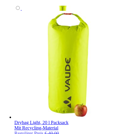
Drybag Light, 20 l Packsack
Mit Recycling-Material
Regulärer Preis
€ 40,00