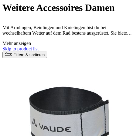
Weitere Accessoires Damen
Mit Armlingen, Beinlingen und Knielingen bist du bei
wechselhaftem Wetter auf dem Rad bestens ausgerüstet. Sie bieten
Schutz und lassen sich schnell verstauen. Hosenklammern bewahren
Mehr anzeigen
deine Hose vor Kettenschmutz. Entdecke nachhaltige VAUDE
Skip to product list
Accessoires für Damen für deine umweltfreundlichen Bike-
Abenteuer!
Filtern & sortieren