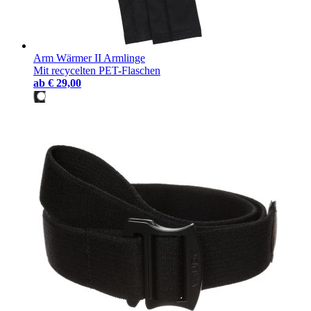
Arm Wärmer II Armlinge
Mit recycelten PET-Flaschen
ab
€ 29,00