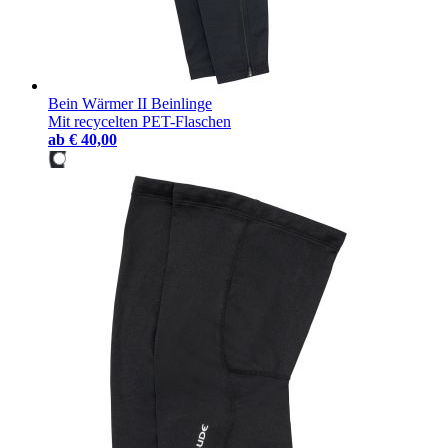
Bein Wärmer II Beinlinge
Mit recycelten PET-Flaschen
ab
€ 40,00