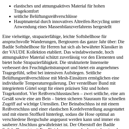
elastisches und atmungsaktives Material für hohen
Tragekomfort
seitliche Belüftungsreißverschlüsse
Hauptmaterial durch innovatives Altreifen-Recycling unter
Anwendung eines Massenbilanzverfahrens hergestellt
Eine vielseitige, strapazierfähige, leichte Softshellhose für
anspruchsvolle Wanderungen, Bergtouren das ganze Jahr über: Die
Badile Softshellhose für Herren hat sich als bewährter Klassiker in
der VAUDE Kollektion etabliert. Das windabweisende, hoch
atmungsaktive Material schützt zuverlässig vor den Elementen und
bietet hohe Strapazierfähigkeit. Die strukturierte Innenseite
verbessert den Feuchtigkeitstransport und bietet ein angenehmes
Tragegefühl, selbst bei intensiven Aufstiegen. Seitliche
Belüftungsreißverschlüsse mit Mesh-Einsätzen ermöglichen eine
individuelle Temperaturregulierung. Der verstellbare Bund mit
integriertem Gürtel sorgt für einen präzisen Sitz und hohen
Tragekomfort. Vier Reißverschlusstaschen – zwei seitliche, eine am
Gesäß sowie eine am Bein – bieten sicheren Stauraum für schnellen
Zugriff auf wichtige Utensilien. Der Beinabschluss ist mit einem
Reißverschluss und einer elastischen Kordelverstellung ausgestattet
und mit einem Stoffkeil hinterlegt, sodass die Hose optimal an
verschiedene Bergschuhe angepasst werden kann und immer ein
sauberer Abschluss gewährleistet ist. Der Oberstoff der Badile