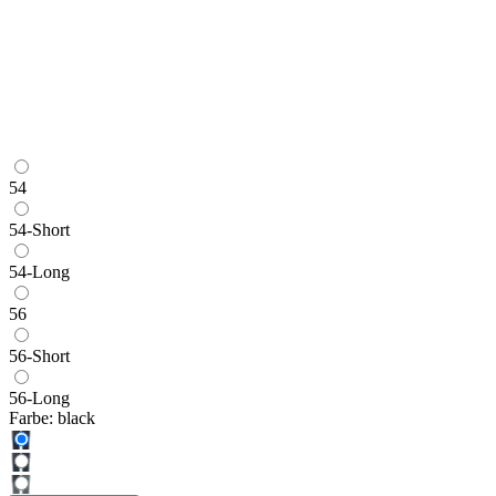
54
54-Short
54-Long
56
56-Short
56-Long
Farbe:
black