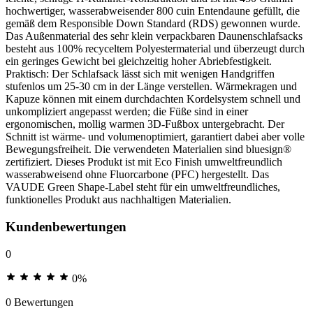
hochwertiger, wasserabweisender 800 cuin Entendaune gefüllt, die
gemäß dem Responsible Down Standard (RDS) gewonnen wurde.
Das Außenmaterial des sehr klein verpackbaren Daunenschlafsacks
besteht aus 100% recyceltem Polyestermaterial und überzeugt durch
ein geringes Gewicht bei gleichzeitig hoher Abriebfestigkeit.
Praktisch: Der Schlafsack lässt sich mit wenigen Handgriffen
stufenlos um 25-30 cm in der Länge verstellen. Wärmekragen und
Kapuze können mit einem durchdachten Kordelsystem schnell und
unkompliziert angepasst werden; die Füße sind in einer
ergonomischen, mollig warmen 3D-Fußbox untergebracht. Der
Schnitt ist wärme- und volumenoptimiert, garantiert dabei aber volle
Bewegungsfreiheit. Die verwendeten Materialien sind bluesign®
zertifiziert. Dieses Produkt ist mit Eco Finish umweltfreundlich
wasserabweisend ohne Fluorcarbone (PFC) hergestellt. Das
VAUDE Green Shape-Label steht für ein umweltfreundliches,
funktionelles Produkt aus nachhaltigen Materialien.
Kundenbewertungen
0
0%
0 Bewertungen