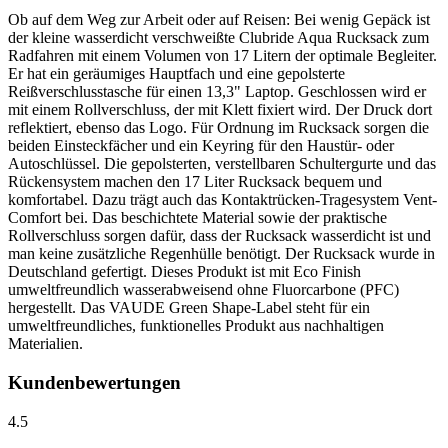
Ob auf dem Weg zur Arbeit oder auf Reisen: Bei wenig Gepäck ist
der kleine wasserdicht verschweißte Clubride Aqua Rucksack zum
Radfahren mit einem Volumen von 17 Litern der optimale Begleiter.
Er hat ein geräumiges Hauptfach und eine gepolsterte
Reißverschlusstasche für einen 13,3" Laptop. Geschlossen wird er
mit einem Rollverschluss, der mit Klett fixiert wird. Der Druck dort
reflektiert, ebenso das Logo. Für Ordnung im Rucksack sorgen die
beiden Einsteckfächer und ein Keyring für den Haustür- oder
Autoschlüssel. Die gepolsterten, verstellbaren Schultergurte und das
Rückensystem machen den 17 Liter Rucksack bequem und
komfortabel. Dazu trägt auch das Kontaktrücken-Tragesystem Vent-
Comfort bei. Das beschichtete Material sowie der praktische
Rollverschluss sorgen dafür, dass der Rucksack wasserdicht ist und
man keine zusätzliche Regenhülle benötigt. Der Rucksack wurde in
Deutschland gefertigt. Dieses Produkt ist mit Eco Finish
umweltfreundlich wasserabweisend ohne Fluorcarbone (PFC)
hergestellt. Das VAUDE Green Shape-Label steht für ein
umweltfreundliches, funktionelles Produkt aus nachhaltigen
Materialien.
Kundenbewertungen
4.5