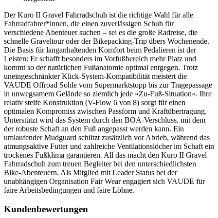
Der Kuro II Gravel Fahrradschuh ist die richtige Wahl für alle
Fahrradfahrer*innen, die einen zuverlässigen Schuh für
verschiedene Abenteuer suchen – sei es die große Radreise, die
schnelle Graveltour oder der Bikepacking-Trip übers Wochenende.
Die Basis für langanhaltenden Komfort beim Pedalieren ist der
Leisten: Er schafft besonders im Vorfußbereich mehr Platz und
kommt so der natürlichen Fußanatomie optimal entgegen. Trotz
uneingeschränkter Klick-System-Kompatibilität meistert die
VAUDE Offroad Sohle vom Supermarktstopp bis zur Tragepassage
in unwegsamem Gelände so ziemlich jede »Zu-Fuß-Situation«. Ihre
relativ steife Konstruktion (V-Flow 6 von 8) sorgt für einen
optimalen Kompromiss zwischen Passform und Kraftübertragung.
Unterstützt wird das System durch den BOA-Verschluss, mit dem
der robuste Schaft an den Fuß angepasst werden kann. Ein
umlaufender Mudguard schützt zusätzlich vor Abrieb, während das
atmungsaktive Futter und zahlreiche Ventilationslöcher im Schaft ein
trockenes Fußklima garantieren. All das macht den Kuro II Gravel
Fahrradschuh zum treuen Begleiter bei den unterschiedlichsten
Bike-Abenteuern. Als Mitglied mit Leader Status bei der
unabhängigen Organisation Fair Wear engagiert sich VAUDE für
faire Arbeitsbedingungen und faire Löhne.
Kundenbewertungen