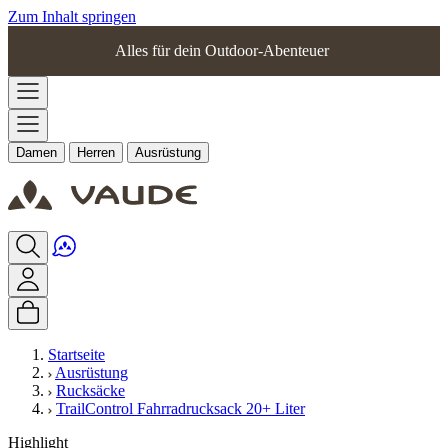
Zum Inhalt springen
Alles für dein Outdoor-Abenteuer
Damen
Herren
Ausrüstung
Startseite
Ausrüstung
Rucksäcke
TrailControl Fahrradrucksack 20+ Liter
Highlight