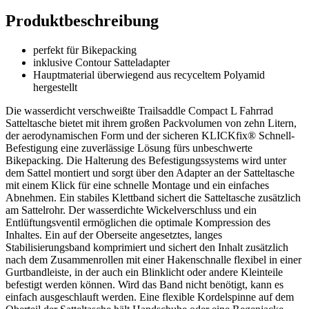
Produktbeschreibung
perfekt für Bikepacking
inklusive Contour Satteladapter
Hauptmaterial überwiegend aus recyceltem Polyamid
hergestellt
Die wasserdicht verschweißte Trailsaddle Compact L Fahrrad
Satteltasche bietet mit ihrem großen Packvolumen von zehn Litern,
der aerodynamischen Form und der sicheren KLICKfix® Schnell-
Befestigung eine zuverlässige Lösung fürs unbeschwerte
Bikepacking. Die Halterung des Befestigungssystems wird unter
dem Sattel montiert und sorgt über den Adapter an der Satteltasche
mit einem Klick für eine schnelle Montage und ein einfaches
Abnehmen. Ein stabiles Klettband sichert die Satteltasche zusätzlich
am Sattelrohr. Der wasserdichte Wickelverschluss und ein
Entlüftungsventil ermöglichen die optimale Kompression des
Inhaltes. Ein auf der Oberseite angesetztes, langes
Stabilisierungsband komprimiert und sichert den Inhalt zusätzlich
nach dem Zusammenrollen mit einer Hakenschnalle flexibel in einer
Gurtbandleiste, in der auch ein Blinklicht oder andere Kleinteile
befestigt werden können. Wird das Band nicht benötigt, kann es
einfach ausgeschlauft werden. Eine flexible Kordelspinne auf dem