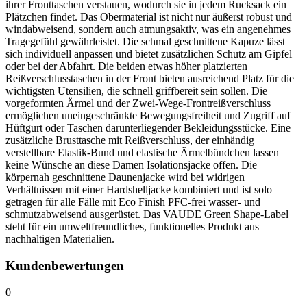
ihrer Fronttaschen verstauen, wodurch sie in jedem Rucksack ein
Plätzchen findet. Das Obermaterial ist nicht nur äußerst robust und
windabweisend, sondern auch atmungsaktiv, was ein angenehmes
Tragegefühl gewährleistet. Die schmal geschnittene Kapuze lässt
sich individuell anpassen und bietet zusätzlichen Schutz am Gipfel
oder bei der Abfahrt. Die beiden etwas höher platzierten
Reißverschlusstaschen in der Front bieten ausreichend Platz für die
wichtigsten Utensilien, die schnell griffbereit sein sollen. Die
vorgeformten Ärmel und der Zwei-Wege-Frontreißverschluss
ermöglichen uneingeschränkte Bewegungsfreiheit und Zugriff auf
Hüftgurt oder Taschen darunterliegender Bekleidungsstücke. Eine
zusätzliche Brusttasche mit Reißverschluss, der einhändig
verstellbare Elastik-Bund und elastische Ärmelbündchen lassen
keine Wünsche an diese Damen Isolationsjacke offen. Die
körpernah geschnittene Daunenjacke wird bei widrigen
Verhältnissen mit einer Hardshelljacke kombiniert und ist solo
getragen für alle Fälle mit Eco Finish PFC-frei wasser- und
schmutzabweisend ausgerüstet. Das VAUDE Green Shape-Label
steht für ein umweltfreundliches, funktionelles Produkt aus
nachhaltigen Materialien.
Kundenbewertungen
0