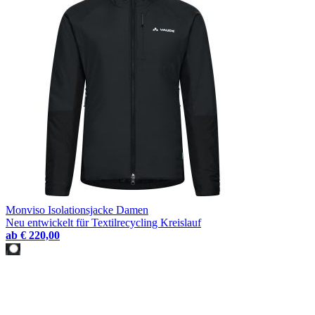
Monviso Isolationsjacke Damen
Neu entwickelt für Textilrecycling Kreislauf
ab
€ 220,00