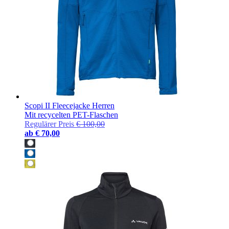
Scopi II Fleecejacke Herren
Mit recycelten PET-Flaschen
Regulärer Preis
€ 100,00
ab
€ 70,00