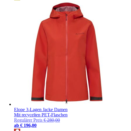
Elope 3-Lagen Jacke Damen
Mit recycelten PET-Flaschen
Regulärer Preis
€ 280,00
ab
€ 196,00