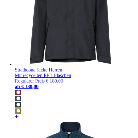
Strathcona Jacke Herren
Mit recycelten PET-Flaschen
Regulärer Preis
€ 180,00
ab
€ 180,00