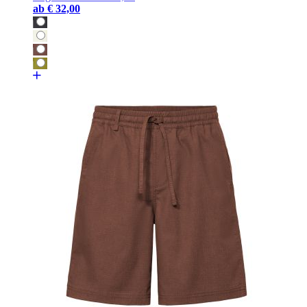
ab
€ 32,00