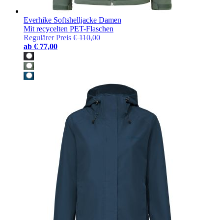
Everhike Softshelljacke Damen
Mit recycelten PET-Flaschen
Regulärer Preis
€ 110,00
ab
€ 77,00