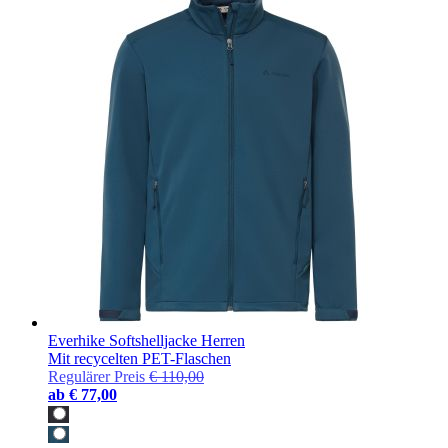
Everhike Softshelljacke Herren
Mit recycelten PET-Flaschen
Regulärer Preis
€ 110,00
ab
€ 77,00