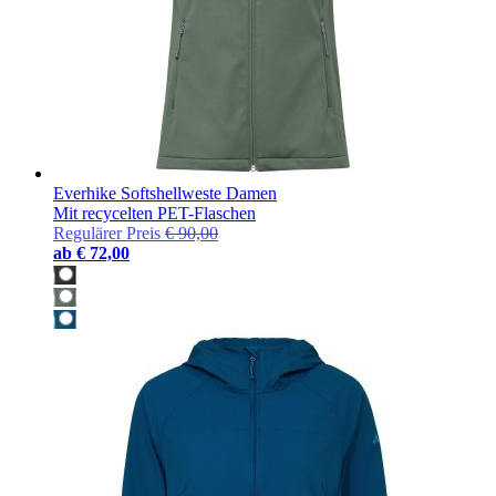
Everhike Softshellweste Damen
Mit recycelten PET-Flaschen
Regulärer Preis
€ 90,00
ab
€ 72,00