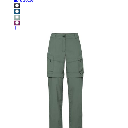
ab
€ 30,10