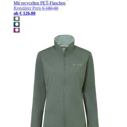
Mit recycelten PET-Flaschen
Regulärer Preis
€ 180,00
ab
€ 126,00