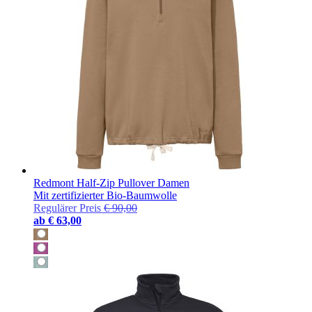
Redmont Half-Zip Pullover Damen
Mit zertifizierter Bio-Baumwolle
Regulärer Preis
€ 90,00
ab
€ 63,00