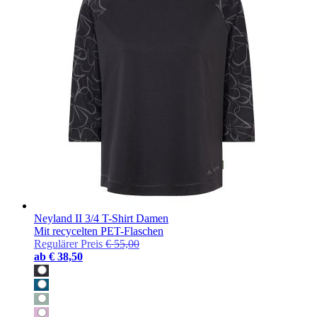
Neyland II 3/4 T-Shirt Damen
Mit recycelten PET-Flaschen
Regulärer Preis
€ 55,00
ab
€ 38,50