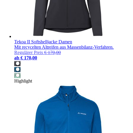
Tekoa II Softshelljacke Damen
Mit recycelten Altreifen aus Massenbilanz-Verfahren.
Regulärer Preis
€ 170,00
ab
€ 170,00
Highlight