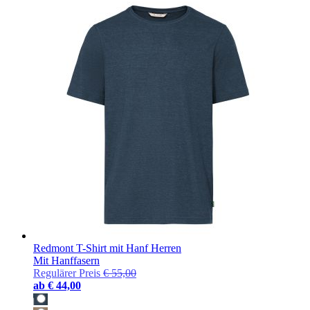
Redmont T-Shirt mit Hanf Herren
Mit Hanffasern
Regulärer Preis
€ 55,00
ab
€ 44,00