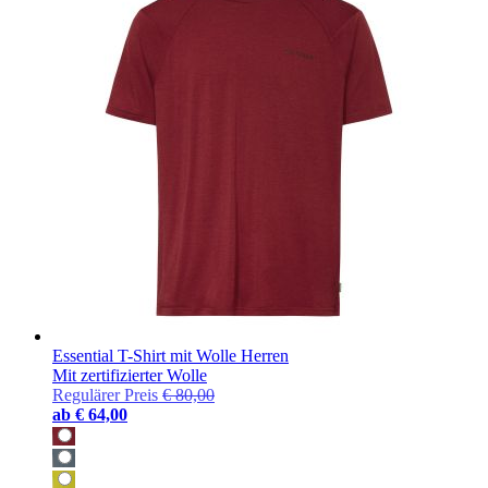
Essential T-Shirt mit Wolle Herren
Mit zertifizierter Wolle
Regulärer Preis
€ 80,00
ab
€ 64,00