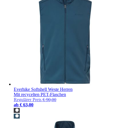
Everhike Softshell Weste Herren
Mit recycelten PET-Flaschen
Regulärer Preis
€ 90,00
ab
€ 63,00