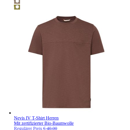
Nevis IV T-Shirt Herren
Mit zertifizierter Bio-Baumwolle
Regulärer Preis
€ 40,00