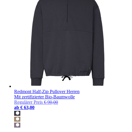
Redmont Half-Zip Pullover Herren
Mit zertifizierter Bio-Baumwolle
Regulärer Preis
€ 90,00
ab
€ 63,00