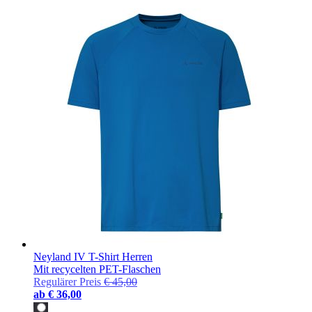
Neyland IV T-Shirt Herren
Mit recycelten PET-Flaschen
Regulärer Preis
€ 45,00
ab
€ 36,00