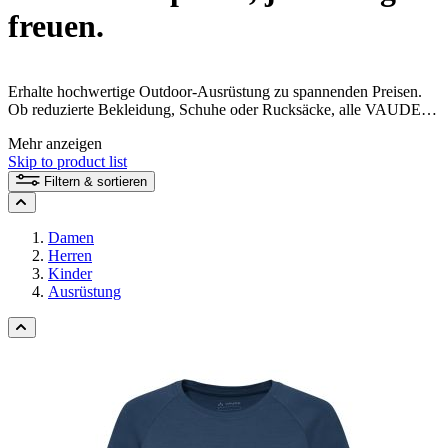
freuen.
Erhalte hochwertige Outdoor-Ausrüstung zu spannenden Preisen.
Ob reduzierte Bekleidung, Schuhe oder Rucksäcke, alle VAUDE
Produkte sind umweltfreundlich und fair produziert - und damit
Mehr anzeigen
kann dein durch und durch nachhaltiges Outdoor-Abenteuer
Skip to product list
beginnen.
Filtern & sortieren
Damen
Herren
Kinder
Ausrüstung