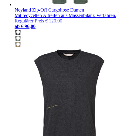
Neyland Zip-Off Cargohose Damen
Mit recycelten Altreifen aus Massenbilanz-Verfahren.
Regulärer Preis
€ 120,00
ab
€ 96,00