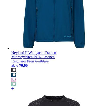
Neyland II Windjacke Damen
Mit recycelten PET-Flaschen
Regulärer Preis
€ 100,00
ab
€ 70,00