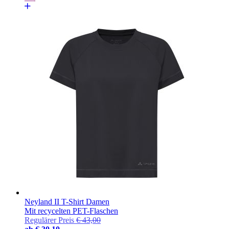
Neyland II T-Shirt Damen
Mit recycelten PET-Flaschen
Regulärer Preis
€ 43,00