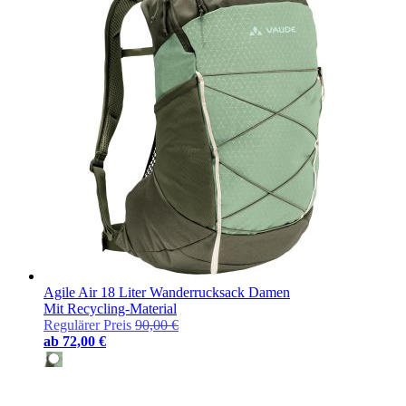
Agile Air 18 Liter Wanderrucksack Damen
Mit Recycling-Material
Regulärer Preis
90,00 €
ab
72,00 €