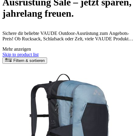
Ausrüstung Sale – jetzt sparen,
jahrelang freuen.
Sichere dir beliebte VAUDE Outdoor-Ausrüstung zum Angebots-
Preis! Ob Rucksack, Schlafsack oder Zelt, viele VAUDE Produkte
sind aus recycelten Materialien und fair produziert. Jetzt kann dein
Mehr anzeigen
Naturerlebnis beginnen!
Skip to product list
Filtern & sortieren