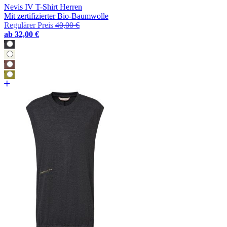
Nevis IV T-Shirt Herren
Mit zertifizierter Bio-Baumwolle
Regulärer Preis
40,00 €
ab
32,00 €