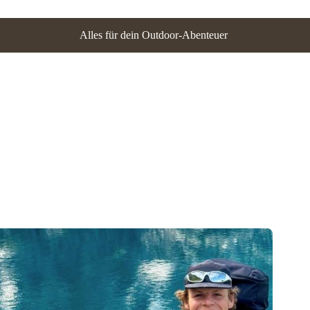
Alles für dein Outdoor-Abenteuer