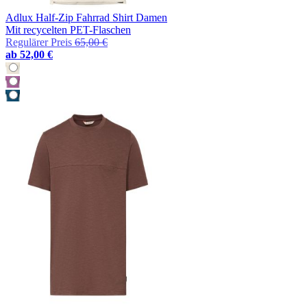
Adlux Half-Zip Fahrrad Shirt Damen
Mit recycelten PET-Flaschen
Regulärer Preis
65,00 €
ab
52,00 €