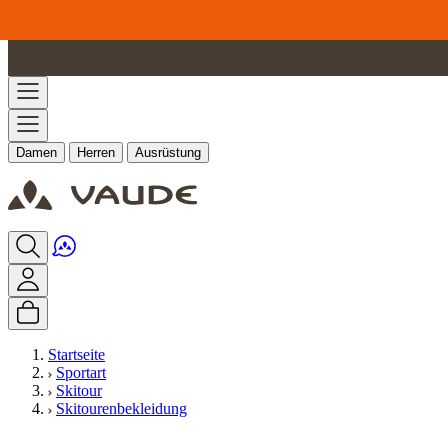
Zum Inhalt springen
Damen
Herren
Ausrüstung
Startseite
Sportart
Skitour
Skitourenbekleidung