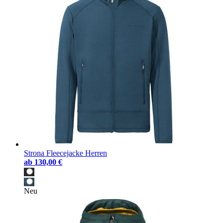
Strona Fleecejacke Herren
ab
130,00 €
Neu