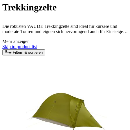
Trekkingzelte
Die robusten VAUDE Trekkingzelte sind ideal für kürzere und
moderate Touren und eignen sich hervorragend auch für Einsteiger.
Hergestellt aus umweltfreundlichen Materialien, bieten diese Zelte
Mehr anzeigen
eine zuverlässige und bequeme Unterkunft für dein Trekking-
Skip to product list
Abenteuer. Kröne deine Wander-, Trekking- und Radreisen mit
einem Trekkingzelt, das nicht nur schnell aufzubauen und
Filtern & sortieren
strapazierfähig ist, sondern auch verantwortungsbewusst hergestellt
wird.