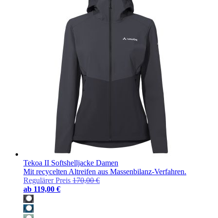
Tekoa II Softshelljacke Damen
Mit recycelten Altreifen aus Massenbilanz-Verfahren.
Regulärer Preis
170,00 €
ab
119,00 €