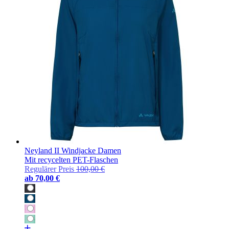
Neyland II Windjacke Damen
Mit recycelten PET-Flaschen
Regulärer Preis
100,00 €
ab
70,00 €