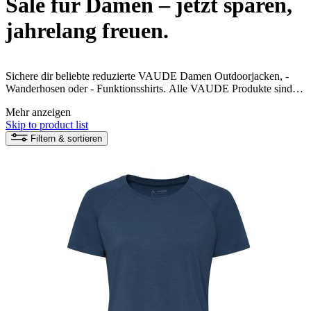
Sale für Damen – jetzt sparen,
jahrelang freuen.
Sichere dir beliebte reduzierte VAUDE Damen Outdoorjacken, -
Wanderhosen oder - Funktionsshirts. Alle VAUDE Produkte sind
umweltfreundlich und fair produziert. Jetzt kann dein nachhaltiges
Mehr anzeigen
Naturerlebnis beginnen!
Skip to product list
Filtern & sortieren