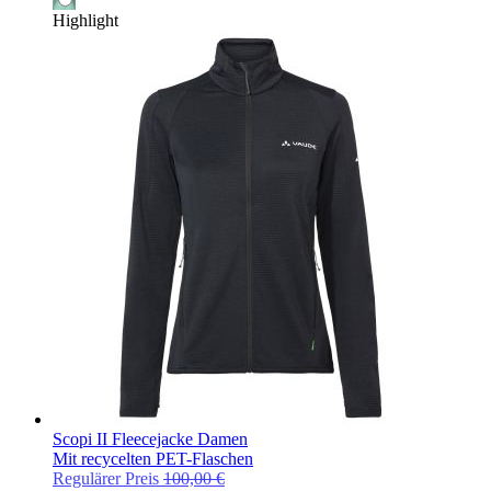
Highlight
Scopi II Fleecejacke Damen
Mit recycelten PET-Flaschen
Regulärer Preis
100,00 €