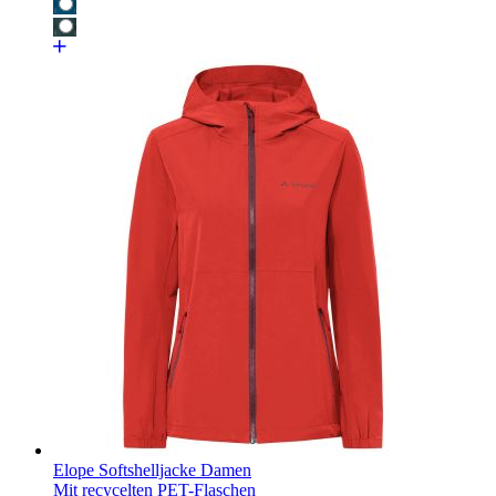
Elope Softshelljacke Damen
Mit recycelten PET-Flaschen