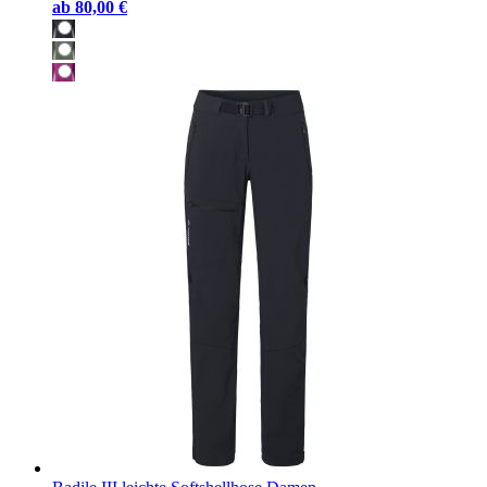
ab
80,00 €