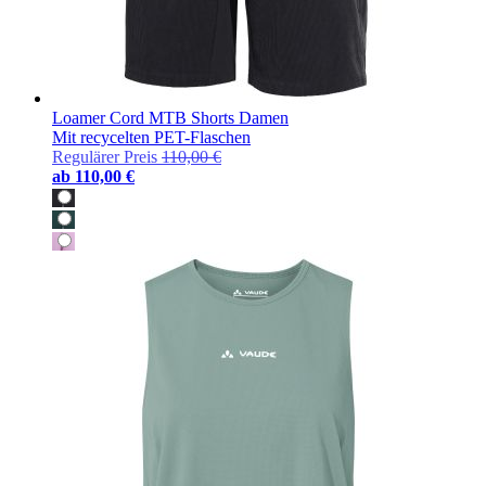
Loamer Cord MTB Shorts Damen
Mit recycelten PET-Flaschen
Regulärer Preis
110,00 €
ab
110,00 €