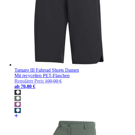
Tamaro III Fahrrad Shorts Damen
Mit recycelten PET-Flaschen
Regulärer Preis
100,00 €
ab
70,00 €