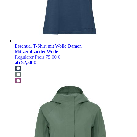
Essential T-Shirt mit Wolle Damen
Mit zertifizierter Wolle
Regulärer Preis
75,00 €
ab
52,50 €