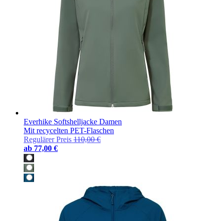
Everhike Softshelljacke Damen
Mit recycelten PET-Flaschen
Regulärer Preis
110,00 €
ab
77,00 €