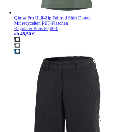
Qimsa Pro Half-Zip Fahrrad Shirt Damen
Mit recycelten PET-Flaschen
Regulärer Preis
65,00 €
ab
45,50 €