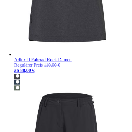
Adlux II Fahrrad Rock Damen
Regulärer Preis
110,00 €
ab
88,00 €