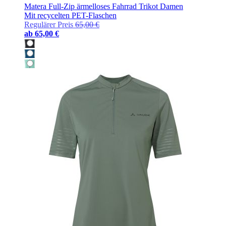
Matera Full-Zip ärmelloses Fahrrad Trikot Damen
Mit recycelten PET-Flaschen
Regulärer Preis
65,00 €
ab
65,00 €