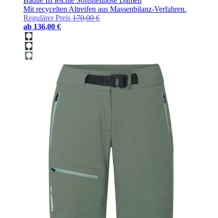
Badile III leichte Softshellhose Damen
Mit recycelten Altreifen aus Massenbilanz-Verfahren.
Regulärer Preis
170,00 €
ab
136,00 €