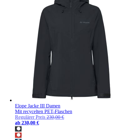
Elope Jacke III Damen
Mit recycelten PET-Flaschen
Regulärer Preis
230,00 €
ab
230,00 €