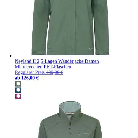
Neyland II 2,5-Lagen Wanderjacke Damen
Mit recycelten PET-Flaschen
Regulärer Preis
180,00 €
ab
126,00 €