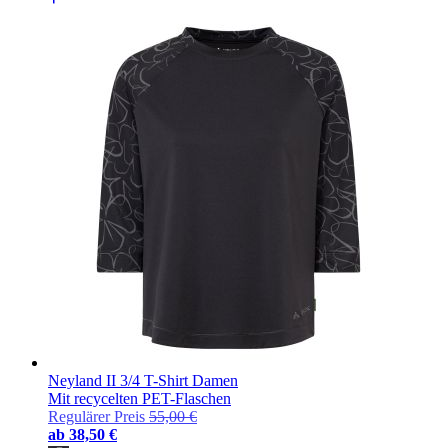
Neyland II 3/4 T-Shirt Damen
Mit recycelten PET-Flaschen
Regulärer Preis
55,00 €
ab
38,50 €