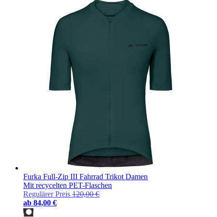
Furka Full-Zip III Fahrrad Trikot Damen
Mit recycelten PET-Flaschen
Regulärer Preis
120,00 €
ab
84,00 €