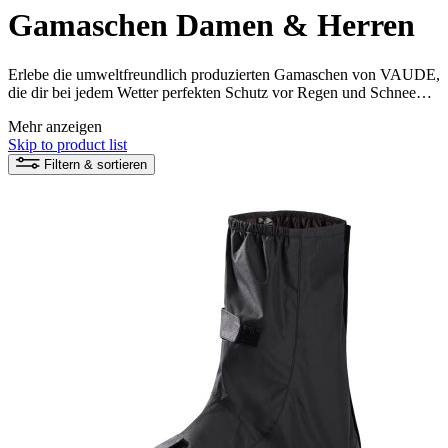
Gamaschen Damen & Herren
Erlebe die umweltfreundlich produzierten Gamaschen von VAUDE,
die dir bei jedem Wetter perfekten Schutz vor Regen und Schnee
bieten. Entscheide dich für höchste Qualität und Nachhaltigkeit und
Mehr anzeigen
genieße deine Outdoor-Abenteuer mit trockenen Füßen.
Skip to product list
Filtern & sortieren