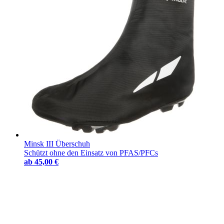
Minsk III Überschuh
Schützt ohne den Einsatz von PFAS/PFCs
ab
45,00 €