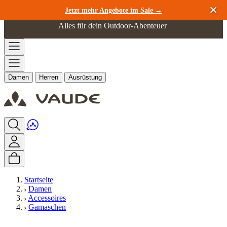
Zum Inhalt springen
Jetzt mehr Angebote im Sale →
Alles für dein Outdoor-Abenteuer
Damen
Herren
Ausrüstung
Startseite
Damen
Accessoires
Gamaschen