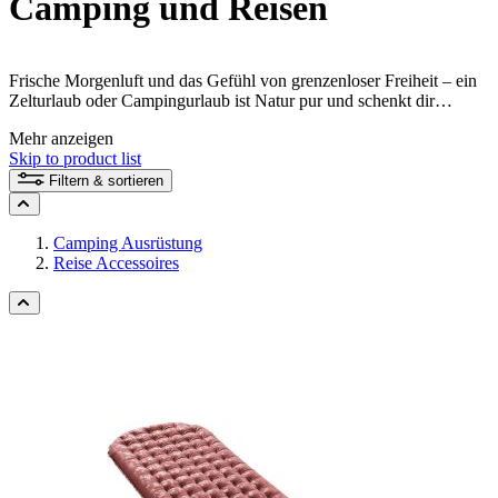
Camping und Reisen
Frische Morgenluft und das Gefühl von grenzenloser Freiheit – ein
Zelturlaub oder Campingurlaub ist Natur pur und schenkt dir
erlebnisreiche Tage mit deiner Familie und deinen Freunden. Für die
Mehr anzeigen
richtige Camping- und Reise-Ausstattung bieten wir perfekte
Skip to product list
Schlafsäcke, Isomatten, Kulturbeutel und natürlich auch das
passende Zelt. Unsere
hilft dir, aus den vielen Zelten das richtige für
Filtern & sortieren
dich zu finden - damit es bald losgehen kann!
Camping Ausrüstung
Reise Accessoires