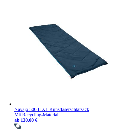
Navajo 500 II XL Kunstfaserschlafsack
Mit Recycling-Material
ab
130,00 €