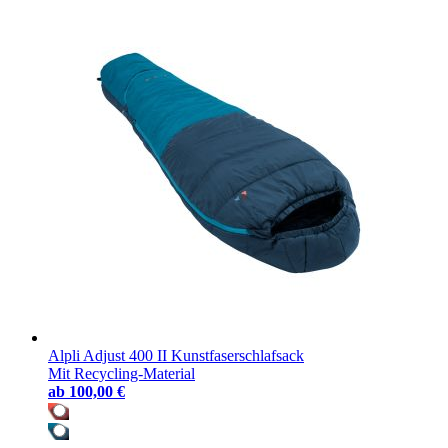
Alpli Adjust 400 II Kunstfaserschlafsack
Mit Recycling-Material
ab
100,00 €