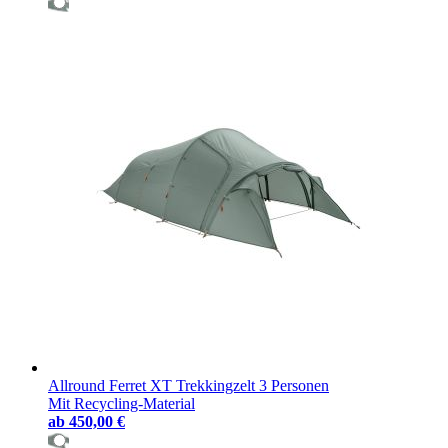
Allround Ferret XT Trekkingzelt 3 Personen
Mit Recycling-Material
ab
450,00 €