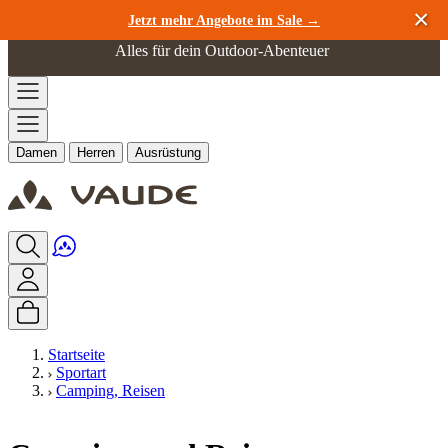
Zum Inhalt springen
Jetzt mehr Angebote im Sale →
Alles für dein Outdoor-Abenteuer
Damen
Herren
Ausrüstung
Startseite
Sportart
Camping, Reisen